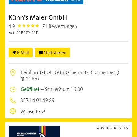
Kühn's Maler GmbH
4,9
71 Bewertungen
4.9
MALERBETRIEBE
E-Mail
Chat starten
Reinhardtstr. 4,
09130 Chemnitz
(Sonnenberg)
11 km
Geöffnet
–
Schließt um 16:00
0371 4 01 49 89
Webseite
AUS DER REGION