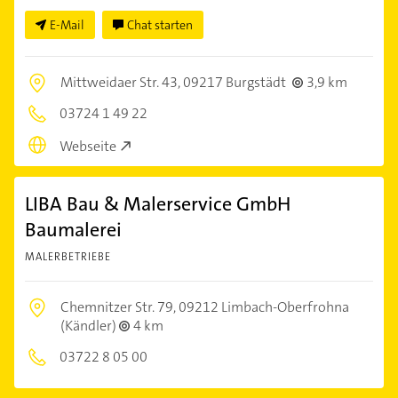
E-Mail
Chat starten
Mittweidaer Str. 43,
09217 Burgstädt
3,9 km
03724 1 49 22
Webseite
LIBA Bau & Malerservice GmbH
Baumalerei
MALERBETRIEBE
Chemnitzer Str. 79,
09212 Limbach-Oberfrohna
(Kändler)
4 km
03722 8 05 00