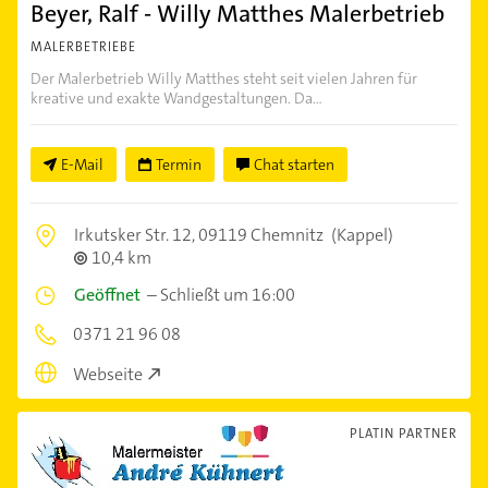
Beyer, Ralf - Willy Matthes Malerbetrieb
MALERBETRIEBE
Der Malerbetrieb Willy Matthes steht seit vielen Jahren für
kreative und exakte Wandgestaltungen. Da...
E-Mail
Termin
Chat starten
Irkutsker Str. 12,
09119 Chemnitz
(Kappel)
10,4 km
Geöffnet
–
Schließt um 16:00
0371 21 96 08
Webseite
PLATIN PARTNER