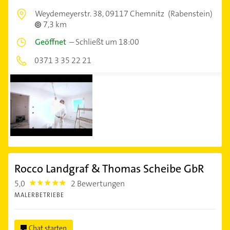
Weydemeyerstr. 38,
09117 Chemnitz
(Rabenstein)
7,3 km
Geöffnet
–
Schließt um 18:00
0371 3 35 22 21
Rocco Landgraf & Thomas Scheibe GbR
5,0
2 Bewertungen
5.0
MALERBETRIEBE
Chat starten