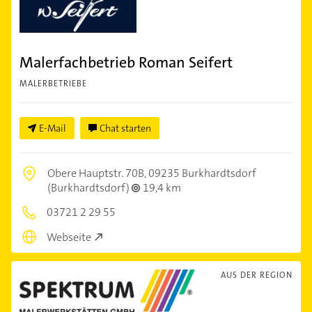
Malerfachbetrieb Roman Seifert
MALERBETRIEBE
E-Mail
Chat starten
Obere Hauptstr. 70B,
09235 Burkhardtsdorf
(Burkhardtsdorf)
19,4 km
03721 2 29 55
Webseite
AUS DER REGION