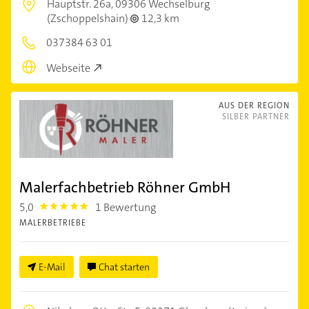
Hauptstr. 26a,
09306 Wechselburg
(Zschoppelshain)
12,3 km
037384 63 01
Webseite
AUS DER REGION
SILBER PARTNER
Malerfachbetrieb Röhner GmbH
5,0
1 Bewertung
5.0
MALERBETRIEBE
E-Mail
Chat starten