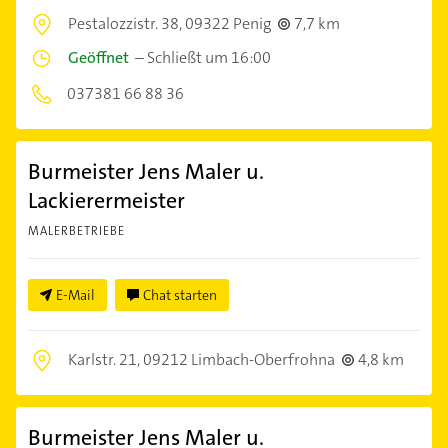
Pestalozzistr. 38,
09322 Penig
7,7 km
Geöffnet
–
Schließt um 16:00
037381 66 88 36
Burmeister Jens Maler u.
Lackierermeister
MALERBETRIEBE
E-Mail
Chat starten
Karlstr. 21,
09212 Limbach-Oberfrohna
4,8 km
Burmeister Jens Maler u.