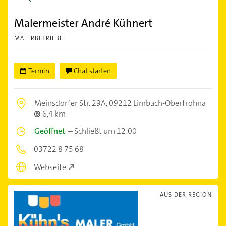
Malermeister André Kühnert
MALERBETRIEBE
Termin
Chat starten
Meinsdorfer Str. 29A,
09212 Limbach-Oberfrohna
6,4 km
Geöffnet
–
Schließt um 12:00
03722 8 75 68
Webseite
AUS DER REGION