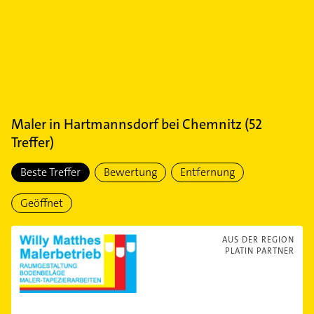
Maler
in
Hartmannsdorf bei Chemnitz
(
52
Treffer)
Beste Treffer
Bewertung
Entfernung
Geöffnet
AUS DER REGION
PLATIN PARTNER