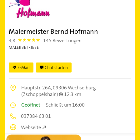
Malermeister Bernd Hofmann
4,8
145 Bewertungen
4.8
MALERBETRIEBE
E-Mail
Chat starten
Hauptstr. 26A,
09306 Wechselburg
(Zschoppelshain)
12,3 km
Geöffnet
–
Schließt um 16:00
037384 63 01
Webseite