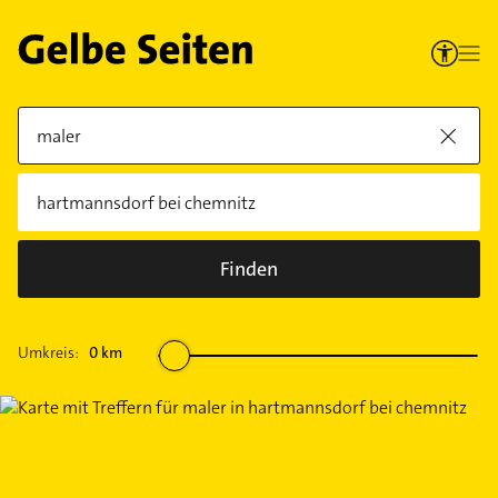
Finden
Umkreis:
0
km