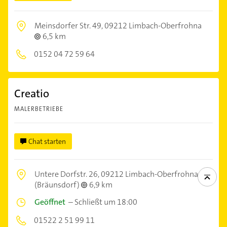
Meinsdorfer Str. 49,
09212 Limbach-Oberfrohna
6,5 km
0152 04 72 59 64
Creatio
MALERBETRIEBE
Chat starten
Untere Dorfstr. 26,
09212 Limbach-Oberfrohna
(Bräunsdorf)
6,9 km
Geöffnet
–
Schließt um 18:00
01522 2 51 99 11