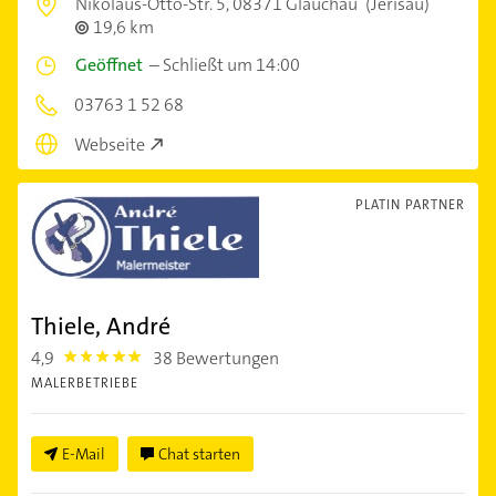
Nikolaus-Otto-Str. 5,
08371 Glauchau
(Jerisau)
19,6 km
Geöffnet
–
Schließt um 14:00
03763 1 52 68
Webseite
PLATIN PARTNER
Thiele, André
4,9
38 Bewertungen
4.9
MALERBETRIEBE
E-Mail
Chat starten