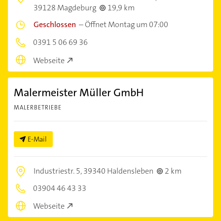
39128 Magdeburg
19,9 km
Geschlossen
–
Öffnet Montag um 07:00
0391 5 06 69 36
Webseite
Malermeister Müller GmbH
MALERBETRIEBE
E-Mail
Industriestr. 5,
39340 Haldensleben
2 km
03904 46 43 33
Webseite