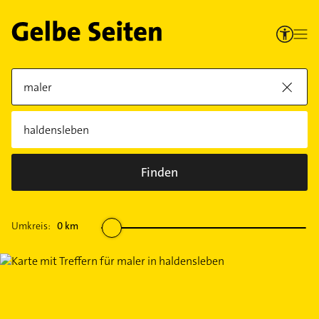
Finden
Umkreis:
0
km