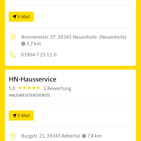
E-Mail
Brennereistr. 37,
39345 Neuenhofe
(Neuenhofe)
3,7 km
03904 7 25 11-0
HN-Hausservice
5,0
1 Bewertung
5.0
HAUSMEISTERDIENSTE
E-Mail
Burgstr. 21,
39343 Bebertal
7,8 km