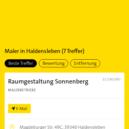
Maler
in
Haldensleben
(
7
Treffer)
Beste Treffer
Bewertung
Entfernung
Raumgestaltung Sonnenberg
ECONOMY
MALERBETRIEBE
E-Mail
Magdeburger Str. 49C,
39340 Haldensleben