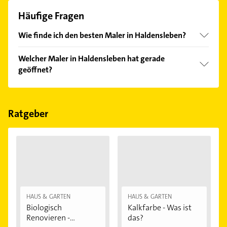
Häufige Fragen
Wie finde ich den besten Maler in Haldensleben?
Vergleichen Sie alle Anbieter anhand echter
Welcher Maler in Haldensleben hat gerade
Kundenmeinungen und profitieren Sie von den
geöffnet?
Empfehlungen. Die Suchergebnisse können Sie sich
einfach nach
Bewertungen
sortiert anzeigen lassen.
Im Anbieter-Bereich finden Sie alle
Öffnungszeiten
.
Bitte beachten Sie, dass diese an Sonn- und
Feiertagen abweichen können.
Ratgeber
HAUS & GARTEN
HAUS & GARTEN
Biologisch
Kalkfarbe - Was ist
Renovieren -
das?