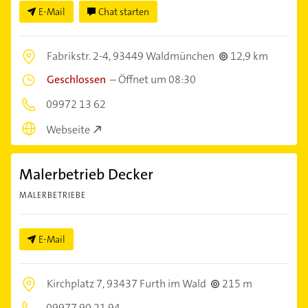
E-Mail
Chat starten
Fabrikstr. 2-4,
93449 Waldmünchen
12,9 km
Geschlossen
–
Öffnet um 08:30
09972 13 62
Webseite
Malerbetrieb Decker
MALERBETRIEBE
E-Mail
Kirchplatz 7,
93437 Furth im Wald
215 m
09977 90 21 94