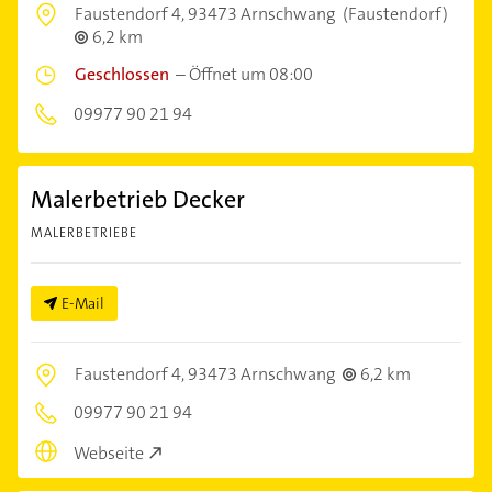
Faustendorf 4,
93473 Arnschwang
(Faustendorf)
6,2 km
Geschlossen
–
Öffnet um 08:00
09977 90 21 94
Malerbetrieb Decker
MALERBETRIEBE
E-Mail
Faustendorf 4,
93473 Arnschwang
6,2 km
09977 90 21 94
Webseite