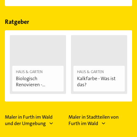
Kirchensanierung, Malerarbeiten und
Das Angebot umfasst unter anderem Wandtatoos
Trockenbauabreiten.
und Wandverkleidungen aus Stein.
Ratgeber
HAUS & GARTEN
HAUS & GARTEN
Biologisch
Kalkfarbe - Was ist
Renovieren -
das?
Darauf...
Maler in Furth im Wald
Maler in Stadtteilen von
und der Umgebung
Furth im Wald