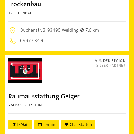
Trockenbau
TROCKENBAU
Buchenstr. 3,
93495 Weiding
7,6 km
09977 84 91
AUS DER REGION
SILBER PARTNER
Raumausstattung Geiger
RAUMAUSSTATTUNG
E-Mail
Termin
Chat starten