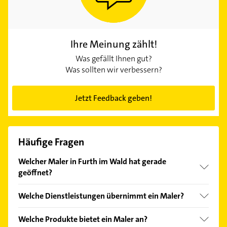
Ihre Meinung zählt!
Was gefällt Ihnen gut?
Was sollten wir verbessern?
Jetzt Feedback geben!
Häufige Fragen
Welcher Maler in Furth im Wald hat gerade
geöffnet?
Im Anbieter-Bereich finden Sie alle
Öffnungszeiten
.
Welche Dienstleistungen übernimmt ein Maler?
Bitte beachten Sie, dass diese an Sonn- und
Feiertagen abweichen können.
Folgende Leistungen werden angeboten:
Welche Produkte bietet ein Maler an?
Kirchenmalerarbeiten, Kirchenrenovierung,