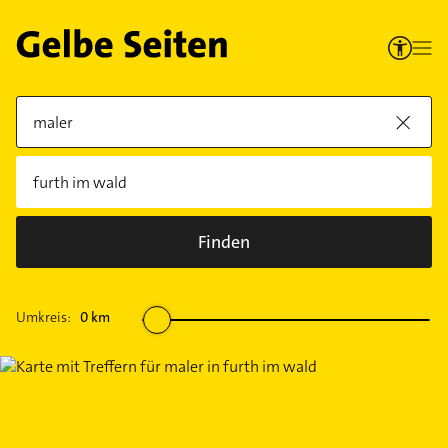
Finden
Umkreis:
0
km