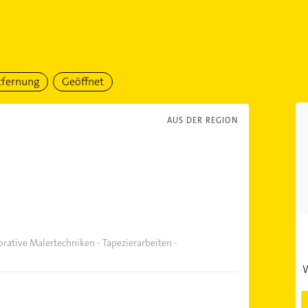
tfernung
Geöffnet
AUS DER REGION
orative Malertechniken - Tapezierarbeiten -
W