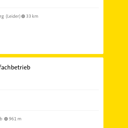
rg
(Leider)
33 km
fachbetrieb
rb
961 m