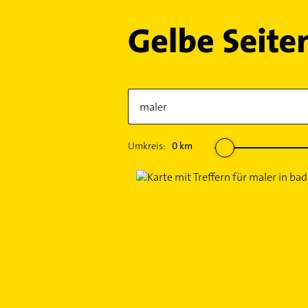
Umkreis:
0
km