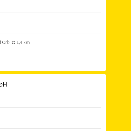
d Orb
1,4 km
mbH