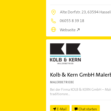
Alte Dorfstr. 23,
63594 Hassel
06055 8 39 18
Webseite
Kolb & Kern GmbH Malerb
MALERBETRIEBE
Bei der Firma KOLB & KERN GmbH – Maler
traditionsre...
E-Mail
Chat starten