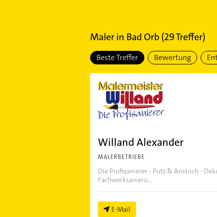
Maler
in
Bad Orb
(
29
Treffer)
Beste Treffer
Bewertung
En
Willand Alexander
MALERBETRIEBE
Die Profisanierer - Putz & Anstrich - Dek
Fachwerksanieru...
E-Mail