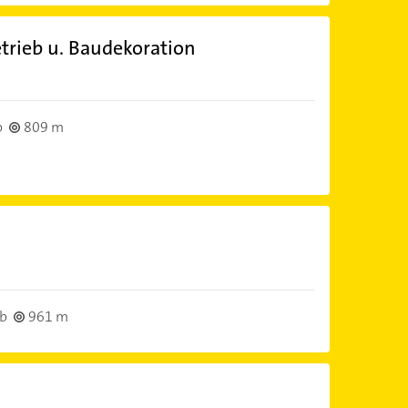
trieb u. Baudekoration
b
809 m
rb
961 m