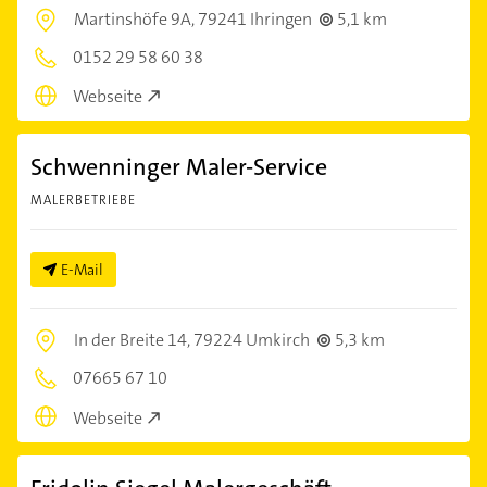
Martinshöfe 9A,
79241 Ihringen
5,1 km
0152 29 58 60 38
Webseite
Schwenninger Maler-Service
MALERBETRIEBE
E-Mail
In der Breite 14,
79224 Umkirch
5,3 km
07665 67 10
Webseite