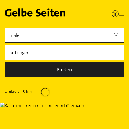
Finden
Umkreis:
0
km