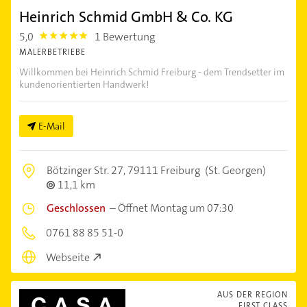
Heinrich Schmid GmbH & Co. KG
5,0
1 Bewertung
5.0
MALERBETRIEBE
Willkommen bei Heinrich Schmid Freiburg - dem Trendsetter im
kundenorientierten Handwerk!
E-Mail
Bötzinger Str. 27,
79111 Freiburg
(St. Georgen)
11,1 km
Geschlossen
–
Öffnet Montag um 07:30
0761 88 85 51-0
Webseite
AUS DER REGION
FIRST CLASS