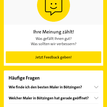
Ihre Meinung zählt!
Was gefällt Ihnen gut?
Was sollten wir verbessern?
Jetzt Feedback geben!
Häufige Fragen
Wie finde ich den besten Maler in Bötzingen?
Vergleichen Sie alle Anbieter anhand echter
Welcher Maler in Bötzingen hat gerade geöffnet?
Kundenmeinungen und profitieren Sie von den
Empfehlungen. Die Suchergebnisse können Sie sich
Im Anbieter-Bereich finden Sie alle
Öffnungszeiten
.