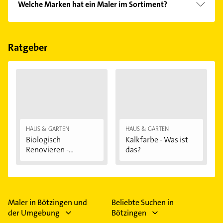
Welche Marken hat ein Maler im Sortiment?
einfach nach
Bewertungen
sortiert anzeigen lassen.
Bitte beachten Sie, dass diese an Sonn- und
Feiertagen abweichen können.
Der Maler verkauft Marken wie Brillux, Caparol,
Herbol und STO.
Ratgeber
HAUS & GARTEN
HAUS & GARTEN
Biologisch
Kalkfarbe - Was ist
Renovieren -
das?
Darauf...
Maler in Bötzingen und
Beliebte Suchen in
der Umgebung
Bötzingen