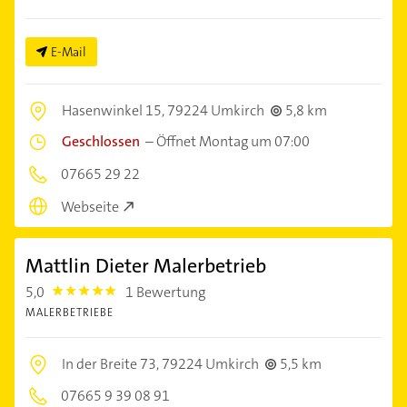
E-Mail
Hasenwinkel 15,
79224 Umkirch
5,8 km
Geschlossen
–
Öffnet Montag um 07:00
07665 29 22
Webseite
Mattlin Dieter Malerbetrieb
5,0
1 Bewertung
5.0
MALERBETRIEBE
In der Breite 73,
79224 Umkirch
5,5 km
07665 9 39 08 91