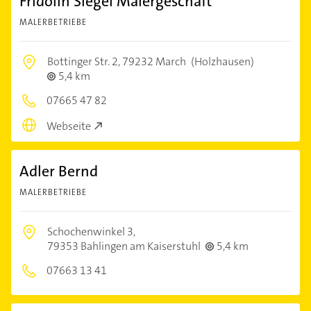
Fridolin Siegel Malergeschäft
MALERBETRIEBE
Bottinger Str. 2,
79232 March
(Holzhausen)
5,4 km
07665 47 82
Webseite
Adler Bernd
MALERBETRIEBE
Schochenwinkel 3,
79353 Bahlingen am Kaiserstuhl
5,4 km
07663 13 41