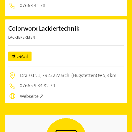
07663 41 78
Colorworx Lackiertechnik
LACKIEREREIEN
E-Mail
Draisstr. 1,
79232 March
(Hugstetten)
5,8 km
07665 9 34 82 70
Webseite