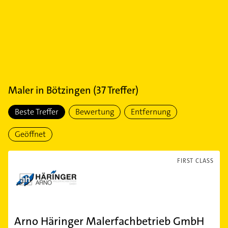
Maler
in
Bötzingen
(
37
Treffer)
Beste Treffer
Bewertung
Entfernung
Geöffnet
FIRST CLASS
Arno Häringer Malerfachbetrieb GmbH