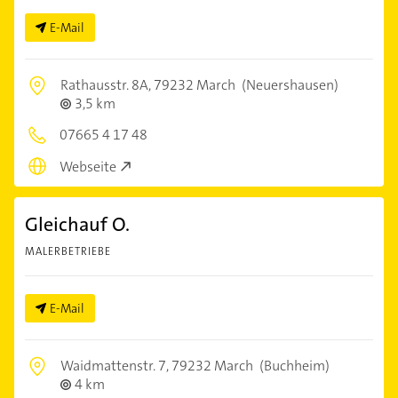
E-Mail
Rathausstr. 8A,
79232 March
(Neuershausen)
3,5 km
07665 4 17 48
Webseite
Gleichauf O.
MALERBETRIEBE
E-Mail
Waidmattenstr. 7,
79232 March
(Buchheim)
4 km