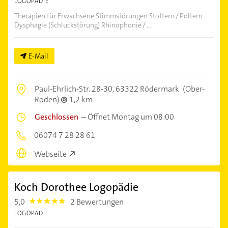
LOGOPÄDIE
Therapien für Erwachsene Stimmstörungen Stottern / Poltern
Dysphagie (Schluckstörung) Rhinophonie / ...
E-Mail
Paul-Ehrlich-Str. 28-30,
63322 Rödermark
(Ober-
Roden)
1,2 km
Geschlossen
–
Öffnet Montag um 08:00
06074 7 28 28 61
Webseite
Koch Dorothee Logopädie
5,0
2 Bewertungen
5.0
LOGOPÄDIE