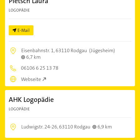
Pietsch Laura
LOGOPÄDIE
E-Mail
Eisenbahnstr. 1,
63110 Rodgau
(Jügesheim)
6,7 km
06106 6 25 13 78
Webseite
AHK Logopädie
LOGOPÄDIE
Ludwigstr. 24-26,
63110 Rodgau
6,9 km