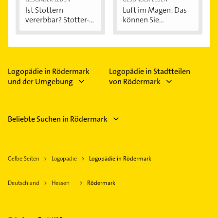
Ist Stottern
Luft im Magen: Das
vererbbar? Stotter-
können Sie...
Ursachen...
Logopädie in Rödermark
Logopädie in Stadtteilen
und der Umgebung
von Rödermark
Beliebte Suchen in Rödermark
Gelbe Seiten
Logopädie
Logopädie in Rödermark
Deutschland
Hessen
Rödermark