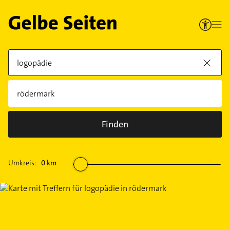
Finden
Umkreis:
0
km