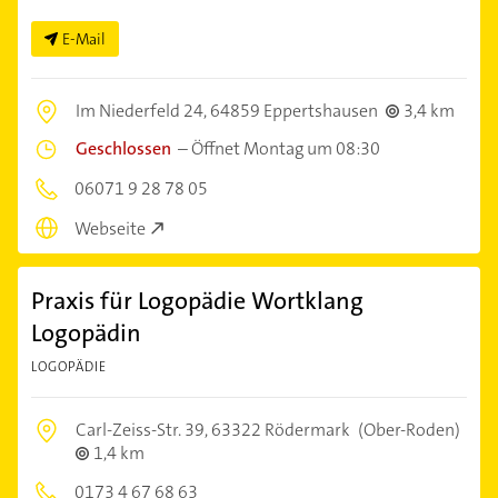
E-Mail
Im Niederfeld 24,
64859 Eppertshausen
3,4 km
Geschlossen
–
Öffnet Montag um 08:30
06071 9 28 78 05
Webseite
Praxis für Logopädie Wortklang
Logopädin
LOGOPÄDIE
Carl-Zeiss-Str. 39,
63322 Rödermark
(Ober-Roden)
1,4 km
0173 4 67 68 63