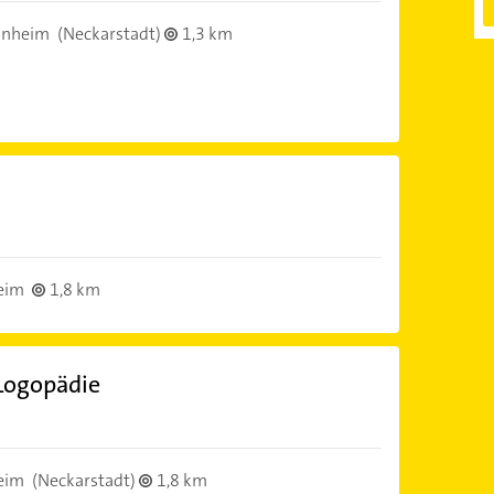
nnheim
(Neckarstadt)
1,3 km
eim
1,8 km
 Logopädie
eim
(Neckarstadt)
1,8 km