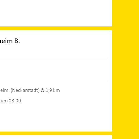
eim B.
heim
(Neckarstadt)
1,9 km
 um 08:00