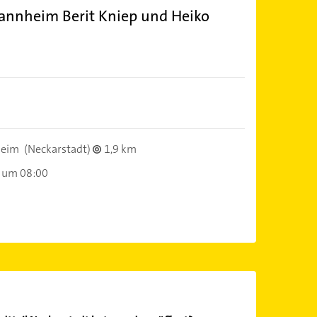
nnheim Berit Kniep und Heiko
heim
(Neckarstadt)
1,9 km
 um 08:00