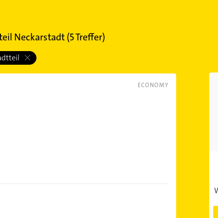
eil Neckarstadt
(
5
Treffer)
adtteil
ECONOMY
W