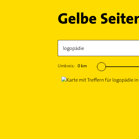
Umkreis:
0
km