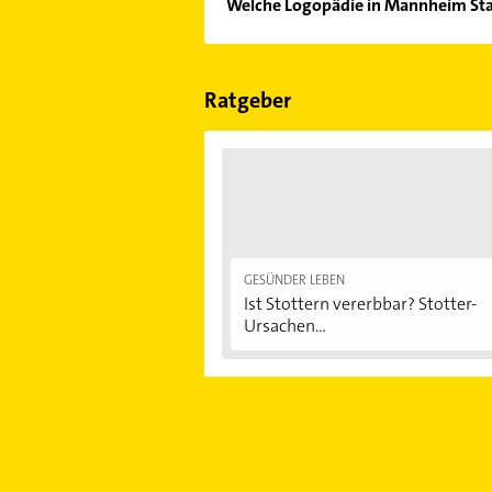
Welche Logopädie in Mannheim Stad
Im Anbieter-Bereich finden Sie alle
Sonn- und Feiertagen abweichen k
Ratgeber
GESÜNDER LEBEN
Ist Stottern vererbbar? Stotter-
Ursachen...