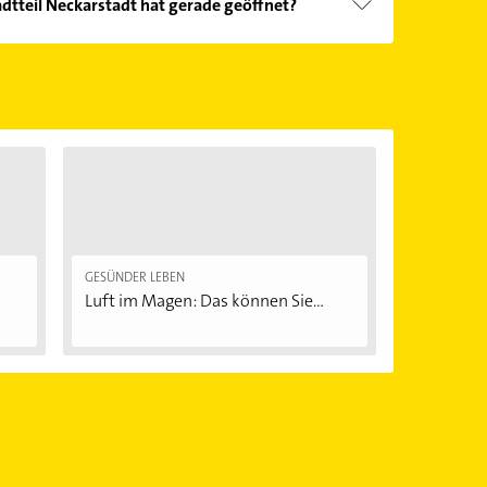
tteil Neckarstadt hat gerade geöffnet?
Öffnungszeiten
. Bitte beachten Sie, dass diese an
önnen.
GESÜNDER LEBEN
Luft im Magen: Das können Sie...