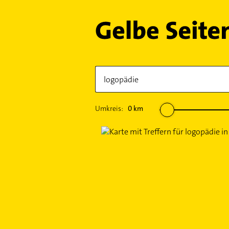
Umkreis:
0
km