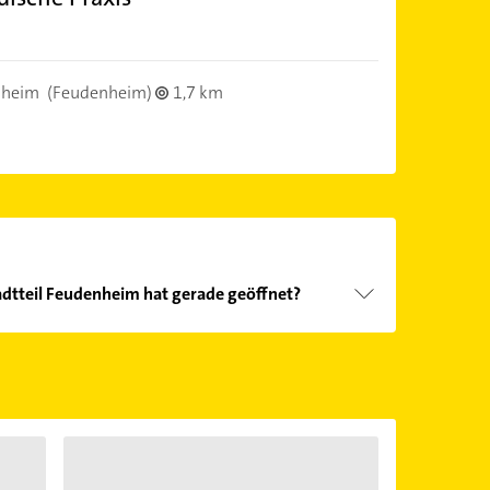
nheim
(Feudenheim)
1,7 km
dtteil Feudenheim hat gerade geöffnet?
Öffnungszeiten
. Bitte beachten Sie, dass diese an
önnen.