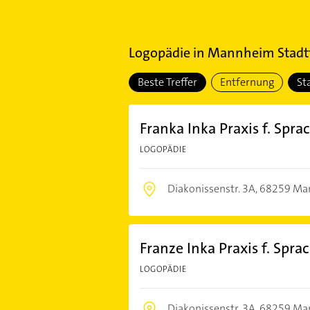
Logopädie
in
Mannheim Stadtt
Beste Treffer
Entfernung
St
Franka Inka Praxis f. Spr
LOGOPÄDIE
Diakonissenstr. 3A,
68259 Ma
Franze Inka Praxis f. Spr
LOGOPÄDIE
Diakonissenstr. 3A,
68259 Ma