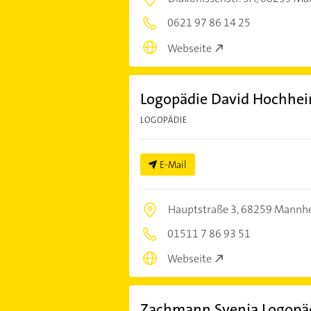
0621 97 86 14 25
Webseite
Logopädie David Hochhe
LOGOPÄDIE
E-Mail
Hauptstraße 3,
68259 Mannh
01511 7 86 93 51
Webseite
Zachmann Svenja Logopäd