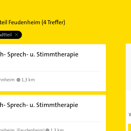
eil Feudenheim
(
4
Treffer)
adtteil
ach- Sprech- u. Stimmtherapie
nnheim
1,3 km
ach- Sprech- u. Stimmtherapie
W
nnheim
(Feudenheim)
1,3 km