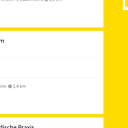
im
eim
1,4 km
ische Praxis