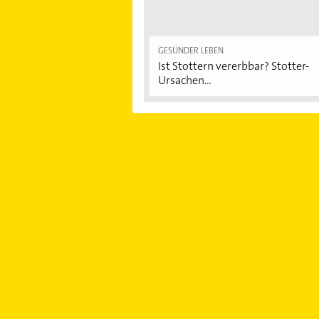
GESÜNDER LEBEN
Ist Stottern vererbbar? Stotter-
Ursachen...