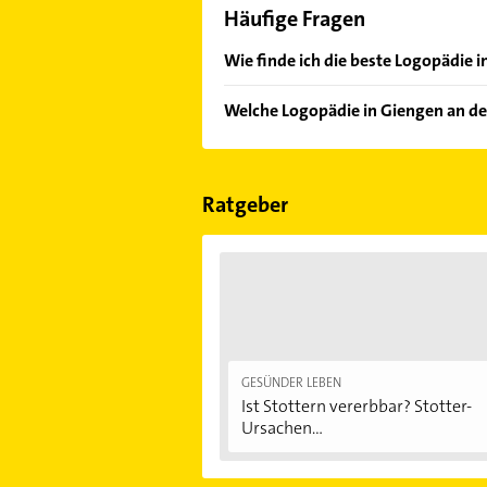
Häufige Fragen
Wie finde ich die beste Logopädie i
Vergleichen Sie alle Anbieter anha
Welche Logopädie in Giengen an de
von den Empfehlungen. Die Sucherg
Bewertungen
sortiert anzeigen lass
Im Anbieter-Bereich finden Sie alle
Sonn- und Feiertagen abweichen k
Ratgeber
GESÜNDER LEBEN
Ist Stottern vererbbar? Stotter-
Ursachen...