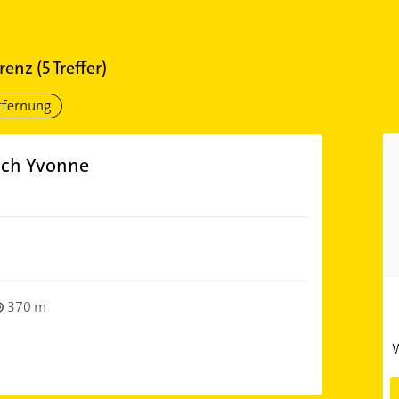
renz
(
5
Treffer)
tfernung
ach Yvonne
370 m
W