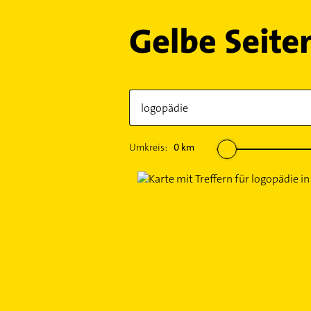
Umkreis:
0
km