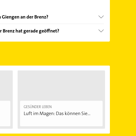
n Giengen an der Brenz?
nd echter Kundenmeinungen und profitieren Sie
r Brenz hat gerade geöffnet?
ebnisse können Sie sich einfach nach
en.
Öffnungszeiten
. Bitte beachten Sie, dass diese an
önnen.
GESÜNDER LEBEN
Luft im Magen: Das können Sie...