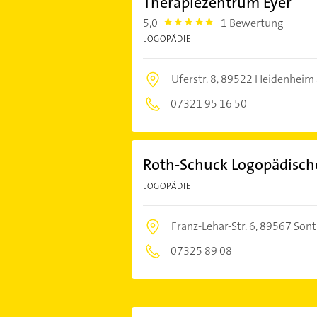
Therapiezentrum Eyer
5,0
1 Bewertung
5.0
LOGOPÄDIE
Uferstr. 8,
89522 Heidenheim 
07321 95 16 50
Roth-Schuck Logopädische
LOGOPÄDIE
Franz-Lehar-Str. 6,
89567 Sont
07325 89 08