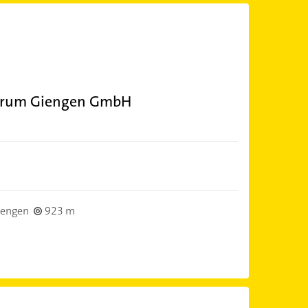
ntrum Giengen GmbH
iengen
923 m