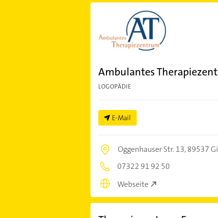
Ambulantes Therapieze
LOGOPÄDIE
E-Mail
Oggenhauser Str. 13,
89537 G
07322 91 92 50
Webseite