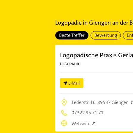
Logopädie
in
Giengen an der B
Beste Treffer
Bewertung
En
Logopädische Praxis Gerl
LOGOPÄDIE
E-Mail
Lederstr. 16,
89537 Giengen
07322 95 71 71
Webseite