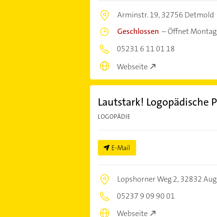
Arminstr. 19,
32756 Detmold
Geschlossen
–
Öffnet Montag
05231 6 11 01 18
Webseite
Lautstark! Logopädische P
LOGOPÄDIE
E-Mail
Lopshorner Weg 2,
32832 Aug
05237 9 09 90 01
Webseite