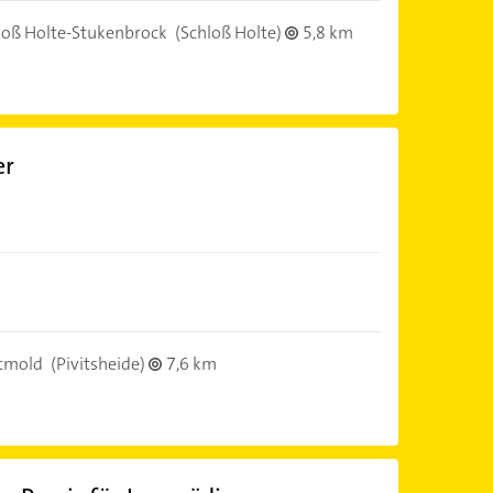
loß Holte-Stukenbrock
(Schloß Holte)
5,8 km
er
tmold
(Pivitsheide)
7,6 km