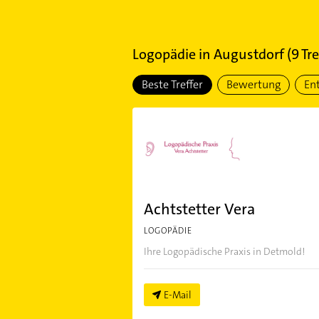
Logopädie
in
Augustdorf
(
9
Tre
Beste Treffer
Bewertung
En
Achtstetter Vera
LOGOPÄDIE
Ihre Logopädische Praxis in Detmold!
E-Mail