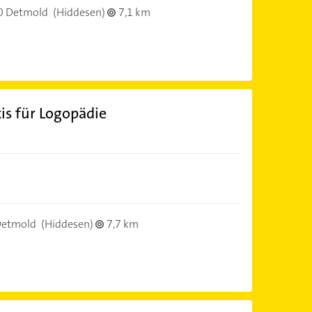
0 Detmold
(Hiddesen)
7,1 km
is für Logopädie
Detmold
(Hiddesen)
7,7 km