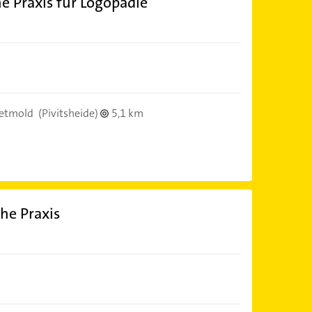
 Praxis für Logopädie
etmold
(Pivitsheide)
5,1 km
he Praxis