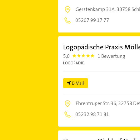
Gerstenkamp 31A,
33758 Sch
05207 99 17 77
Logopädische Praxis Möll
5,0
1 Bewertung
5.0
LOGOPÄDIE
E-Mail
Ehrentruper Str. 36,
32758 De
05232 98 71 81