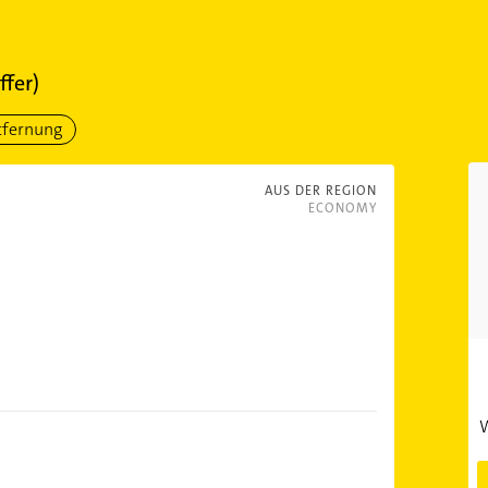
ffer)
tfernung
AUS DER REGION
ECONOMY
W