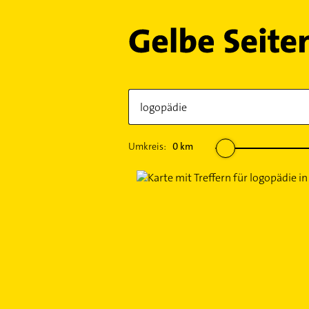
Umkreis:
0
km