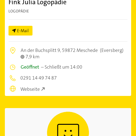
Fink Julia Logopädie
LOGOPÄDIE
E-Mail
An der Buchsplitt 9,
59872 Meschede
(Eversberg)
7,9 km
Geöffnet
–
Schließt um 14:00
0291 14 49 74 87
Webseite