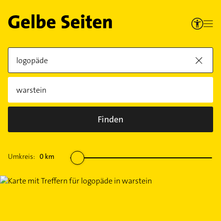
Finden
Umkreis:
0
km