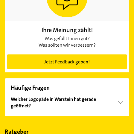
Ihre Meinung zählt!
Was gefällt Ihnen gut?
Was sollten wir verbessern?
Jetzt Feedback geben!
Häufige Fragen
Welcher Logopäde in Warstein hat gerade
geöffnet?
Im Anbieter-Bereich finden Sie alle
Öffnungszeiten
.
Bitte beachten Sie, dass diese an Sonn- und
Feiertagen abweichen können.
Ratgeber