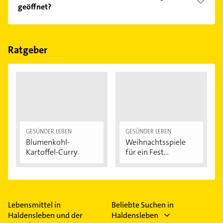
Kundenmeinungen und profitieren Sie von den
geöffnet?
Empfehlungen. Die Suchergebnisse können Sie sich
einfach nach
Bewertungen
sortiert anzeigen lassen.
Im Anbieter-Bereich finden Sie alle
Öffnungszeiten
.
Bitte beachten Sie, dass diese an Sonn- und
Feiertagen abweichen können.
Ratgeber
GESÜNDER LEBEN
GESÜNDER LEBEN
Blumenkohl-
Weihnachtsspiele
Kartoffel-Curry
für ein Fest...
Lebensmittel in
Beliebte Suchen in
Haldensleben und der
Haldensleben