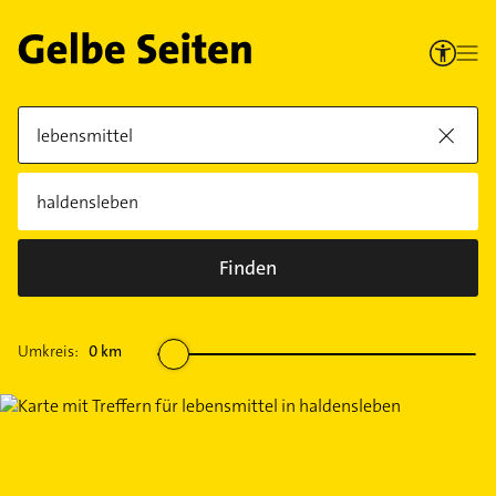
Finden
Umkreis:
0
km