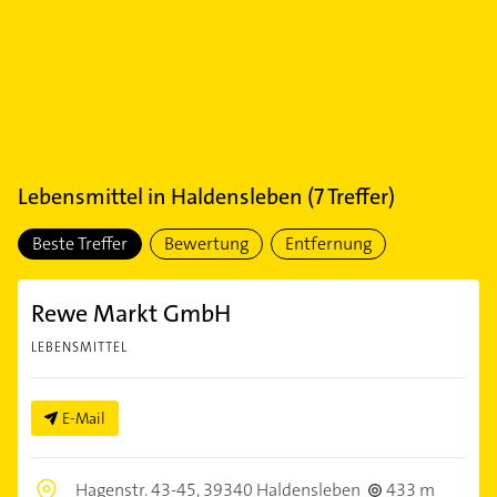
Lebensmittel
in
Haldensleben
(
7
Treffer)
Beste Treffer
Bewertung
Entfernung
Rewe Markt GmbH
LEBENSMITTEL
E-Mail
Hagenstr. 43-45,
39340 Haldensleben
433 m