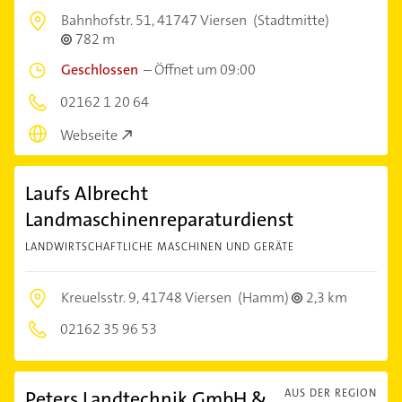
Bahnhofstr. 51,
41747 Viersen
(Stadtmitte)
782 m
Geschlossen
–
Öffnet um 09:00
02162 1 20 64
Webseite
Laufs Albrecht
Landmaschinenreparaturdienst
LANDWIRTSCHAFTLICHE MASCHINEN UND GERÄTE
Kreuelsstr. 9,
41748 Viersen
(Hamm)
2,3 km
02162 35 96 53
Peters Landtechnik GmbH &
AUS DER REGION