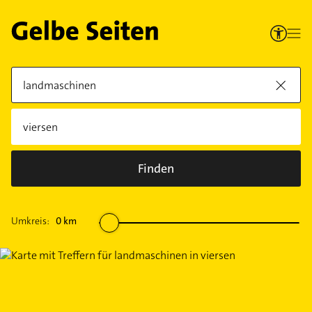
Finden
Umkreis:
0
km