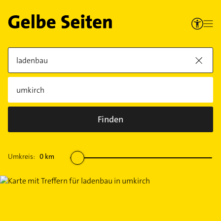
Finden
Umkreis:
0
km