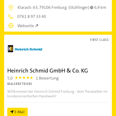
Klarastr. 63,
79106 Freiburg
(Stühlinger)
6,9 km
0761 8 97 33 40
Webseite
FIRST CLASS
Heinrich Schmid GmbH & Co. KG
5,0
1 Bewertung
5.0
MALERBETRIEBE
Willkommen bei Heinrich Schmid Freiburg - dem Trendsetter im
kundenorientierten Handwerk!
E-Mail