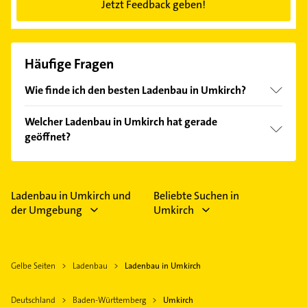
Jetzt Feedback geben!
Häufige Fragen
Wie finde ich den besten Ladenbau in Umkirch?
Vergleichen Sie alle Anbieter anhand echter
Welcher Ladenbau in Umkirch hat gerade
Kundenmeinungen und profitieren Sie von den
geöffnet?
Empfehlungen. Die Suchergebnisse können Sie sich
einfach nach
Bewertungen
sortiert anzeigen lassen.
Im Anbieter-Bereich finden Sie alle
Öffnungszeiten
.
Bitte beachten Sie, dass diese an Sonn- und
Feiertagen abweichen können.
Ladenbau in Umkirch und
Beliebte Suchen in
der Umgebung
Umkirch
Gelbe Seiten
Ladenbau
Ladenbau in Umkirch
Deutschland
Baden-Württemberg
Umkirch