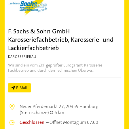
F. Sachs & Sohn GmbH
Karosseriefachbetrieb, Karosserie- und
Lackierfachbetrieb
KAROSSERIEBAU
Wir sind ein vom ZKF geprüfter Eurogarant-Karosserie-
Fachbetrieb und durch den Technischen Überwa...
E-Mail
Neuer Pferdemarkt 27,
20359 Hamburg
(Sternschanze)
6 km
Geschlossen
–
Öffnet Montag um 07:00