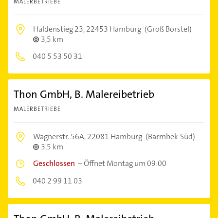
MALERBETRIEBE
Haldenstieg 23,
22453 Hamburg
(Groß Borstel)
3,5 km
040 5 53 50 31
Thon GmbH, B. Malereibetrieb
MALERBETRIEBE
Wagnerstr. 56A,
22081 Hamburg
(Barmbek-Süd)
3,5 km
Geschlossen
–
Öffnet Montag um 09:00
040 2 99 11 03