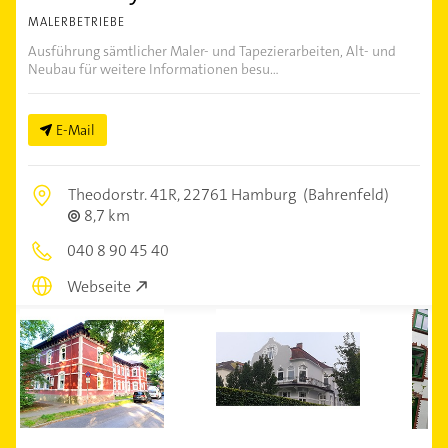
MALERBETRIEBE
Ausführung sämtlicher Maler- und Tapezierarbeiten, Alt- und
Neubau für weitere Informationen besu...
E-Mail
Theodorstr. 41R,
22761 Hamburg
(Bahrenfeld)
8,7 km
040 8 90 45 40
Webseite