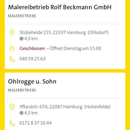
Malereibetrieb Rolf Beckmann GmbH
MALERBETRIEBE
Stübeheide 155,
22337 Hamburg
(Ohlsdorf)
4,3 km
Geschlossen
–
Öffnet Dienstag um 15:00
040 59 25 63
Ohlrogge u. Sohn
MALERBETRIEBE
Ifflandstr. 67A,
22087 Hamburg
(Hohenfelde)
4,3 km
0171 8 37 16 44