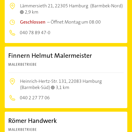
Lämmersieth 21,
22305 Hamburg
(Barmbek-Nord)
2,9 km
Geschlossen
–
Öffnet Montag um 08:00
040 78 89 47-0
Finnern Helmut Malermeister
MALERBETRIEBE
Heinrich-Hertz-Str. 131,
22083 Hamburg
(Barmbek-Süd)
3,1 km
040 2 27 77 06
Römer Handwerk
MALERBETRIEBE