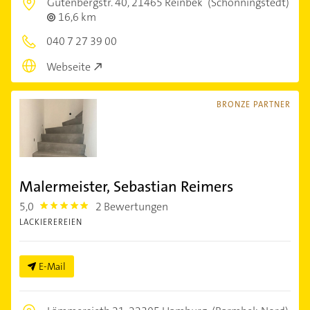
Gutenbergstr. 40,
21465 Reinbek
(Schönningstedt)
16,6 km
040 7 27 39 00
Webseite
BRONZE PARTNER
Malermeister, Sebastian Reimers
5,0
2 Bewertungen
5.0
LACKIEREREIEN
E-Mail