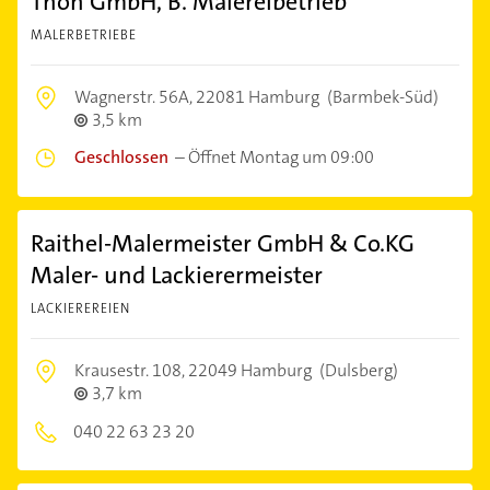
Thon GmbH, B. Malereibetrieb
MALERBETRIEBE
Wagnerstr. 56A,
22081 Hamburg
(Barmbek-Süd)
3,5 km
Geschlossen
–
Öffnet Montag um 09:00
Raithel-Malermeister GmbH & Co.KG
Maler- und Lackierermeister
LACKIEREREIEN
Krausestr. 108,
22049 Hamburg
(Dulsberg)
3,7 km
040 22 63 23 20