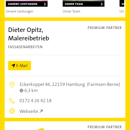
Unsere Leistungen
Unser Team
Unsere
Dieter Opitz,
PREMIUM PARTNER
Malereibetrieb
FASSADENARBEITEN
E-Mail
Eckerkoppel 46,
22159 Hamburg
(Farmsen-Berne)
6,3 km
0172 4 26 42 18
Webseite
PREMIUM PARTNER