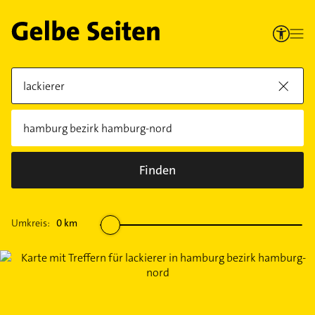
Finden
Umkreis:
0
km