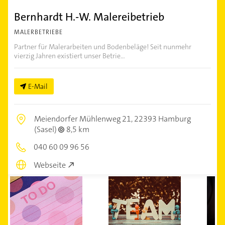
Bernhardt H.-W. Malereibetrieb
MALERBETRIEBE
Partner für Malerarbeiten und Bodenbeläge! Seit nunmehr
vierzig Jahren existiert unser Betrie...
E-Mail
Meiendorfer Mühlenweg 21,
22393 Hamburg
(Sasel)
8,5 km
040 60 09 96 56
Webseite