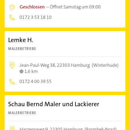
Geschlossen
–
Öffnet Samstag um 09:00
0172 3 53 18 10
Lemke H.
MALERBETRIEBE
Jean-Paul-Weg 38,
22303 Hamburg
(Winterhude)
1,6 km
0172 4 00 39 55
Schau Bernd Maler und Lackierer
MALERBETRIEBE
Harzensweg 9,
22305 Hamburg
(Barmbek-Nord)