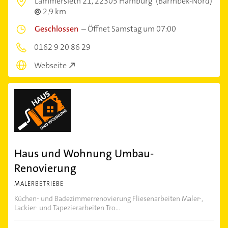
Lämmersieth 21,
22305 Hamburg
(Barmbek-Nord)
2,9 km
Geschlossen
–
Öffnet Samstag um 07:00
0162 9 20 86 29
Webseite
Haus und Wohnung Umbau-
Renovierung
MALERBETRIEBE
Küchen- und Badezimmerrenovierung Fliesenarbeiten Maler-,
Lackier- und Tapezierarbeiten Tro...