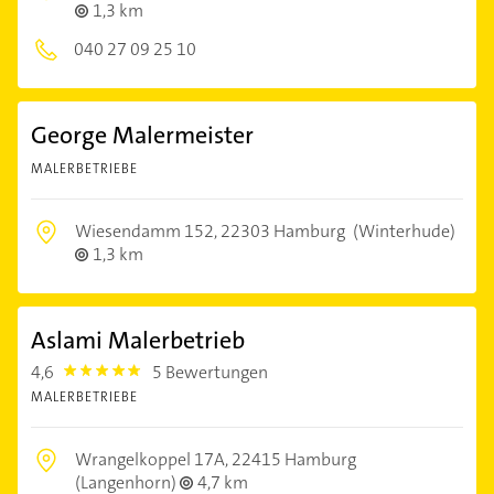
1,3 km
040 27 09 25 10
George Malermeister
MALERBETRIEBE
Wiesendamm 152,
22303 Hamburg
(Winterhude)
1,3 km
Aslami Malerbetrieb
4,6
5 Bewertungen
4.6
MALERBETRIEBE
Wrangelkoppel 17A,
22415 Hamburg
(Langenhorn)
4,7 km