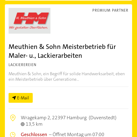
PREMIUM PARTNER
Meuthien & Sohn Meisterbetrieb für
Maler- u., Lackierarbeiten
LACKIEREREIEN
Meuthien & Sohn, ein Begriff für solide Handwerksarbeit, eben
ein Meisterbetrieb über Generatione...
E-Mail
Wragekamp 2,
22397 Hamburg
(Duvenstedt)
13,5 km
Geschlossen
–
Öffnet Montag um 07:00