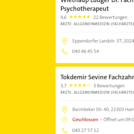
Psychotherapeut
4,6
22 Bewertungen
4.6
ÄRZTE: ALLGEMEINMEDIZIN (FACHÄRZTE
Eppendorfer Landstr. 37,
2024
040 46 45 54
Tokdemir Sevine Fachzahn
3,7
3 Bewertungen
3.7
ÄRZTE: ALLGEMEINMEDIZIN (FACHÄRZTE
Barmbeker Str. 40,
22303 Ha
Geschlossen
–
Öffnet um 09:
040 27 57 12