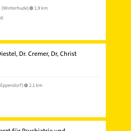
(Winterhude)
1,9 km
00
estel, Dr. Cremer, Dr, Christ
)
(Eppendorf)
2,1 km
rzt für Psychiatrie und