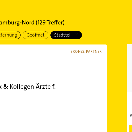
Hamburg-Nord
(
129
Treffer)
tfernung
Geöffnet
Stadtteil
BRONZE PARTNER
 & Kollegen Ärzte f.
)
W