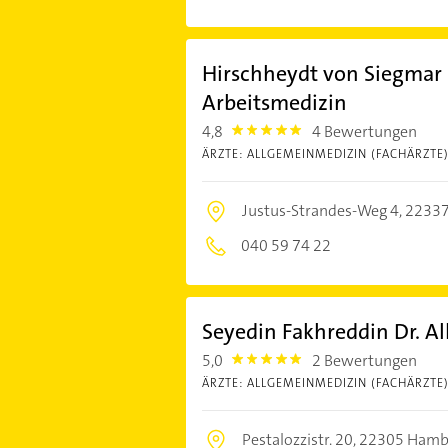
Hirschheydt von Siegmar 
Arbeitsmedizin
4,8
4 Bewertungen
4.8
ÄRZTE: ALLGEMEINMEDIZIN (FACHÄRZTE
Justus-Strandes-Weg 4,
2233
040 59 74 22
Seyedin Fakhreddin Dr. A
5,0
2 Bewertungen
5.0
ÄRZTE: ALLGEMEINMEDIZIN (FACHÄRZTE
Pestalozzistr. 20,
22305 Hamb