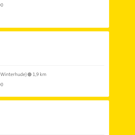
00
)
(Winterhude)
1,9 km
00
)