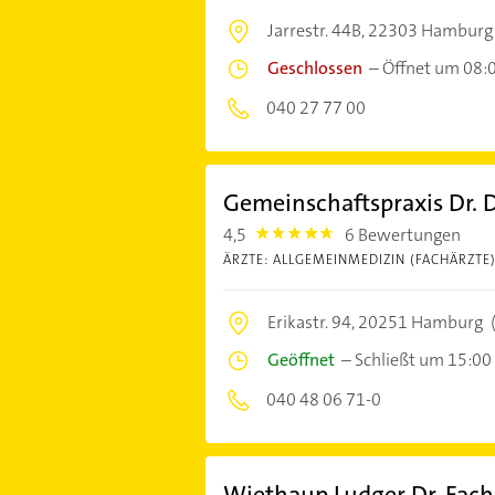
Jarrestr. 44B,
22303 Hamburg
Geschlossen
–
Öffnet um 08:
040 27 77 00
Gemeinschaftspraxis Dr. Di
4,5
6 Bewertungen
4.5
ÄRZTE: ALLGEMEINMEDIZIN (FACHÄRZTE
Erikastr. 94,
20251 Hamburg
Geöffnet
–
Schließt um 15:00
040 48 06 71-0
Wiethaup Ludger Dr. Facha