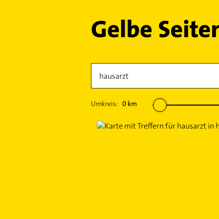
Umkreis:
0
km