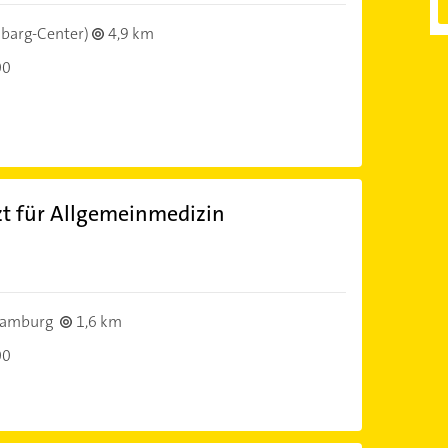
ibarg-Center)
4,9 km
00
zt für Allgemeinmedizin
)
Hamburg
1,6 km
00