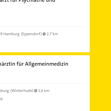
)
9 Hamburg
(Eppendorf)
2,7 km
ärztin für Allgemeinmedizin
)
mburg
(Winterhude)
1,6 km
00