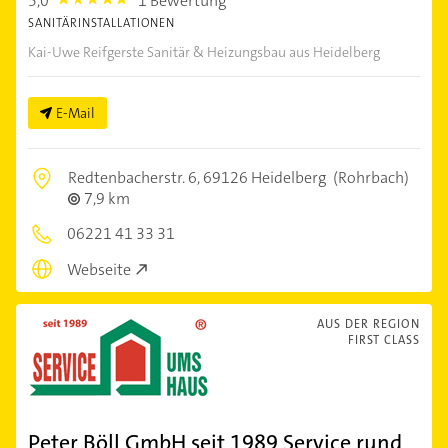
5,0
1 Bewertung
5.0
SANITÄRINSTALLATIONEN
Kai-Uwe Reifgerste Sanitär & Heizungsbau aus Heidelberg
E-Mail
Redtenbacherstr. 6,
69126 Heidelberg
(Rohrbach)
7,9 km
06221 41 33 31
Webseite
AUS DER REGION
FIRST CLASS
Peter Böll GmbH seit 1989 Service rund