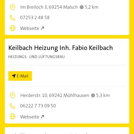
Im Breiloch 3,
69254 Malsch
5,2 km
07253 2 48 58
Webseite
Keilbach Heizung Inh. Fabio Keilbach
HEIZUNGS- UND LÜFTUNGSBAU
E-Mail
Herderstr. 10,
69242 Mühlhausen
5,3 km
06222 7 73 09 50
Webseite