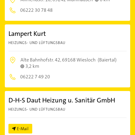
06222 30 78 48
Lampert Kurt
HEIZUNGS- UND LÜFTUNGSBAU
Alte Bahnhofstr. 42,
69168 Wiesloch
(Baiertal)
3,2 km
06222 7 49 20
D-H-S Daut Heizung u. Sanitär GmbH
HEIZUNGS- UND LÜFTUNGSBAU
E-Mail