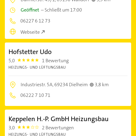
Geöffnet
–
Schließt um 17:00
06227 6 12 73
Webseite
Hofstetter Udo
5,0
1 Bewertung
5.0
HEIZUNGS- UND LÜFTUNGSBAU
Industriestr. 5A,
69234 Dielheim
3,8 km
06222 7 10 71
Keppelen H.-P. GmbH Heizungsbau
3,0
2 Bewertungen
3.0
HEIZUNGS- UND LÜFTUNGSBAU