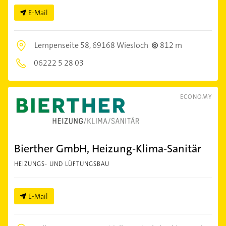
E-Mail
Lempenseite 58,
69168 Wiesloch
812 m
06222 5 28 03
ECONOMY
Bierther GmbH, Heizung-Klima-Sanitär
HEIZUNGS- UND LÜFTUNGSBAU
E-Mail