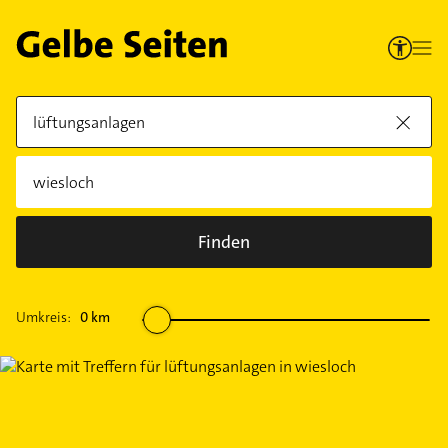
Finden
Umkreis:
0
km