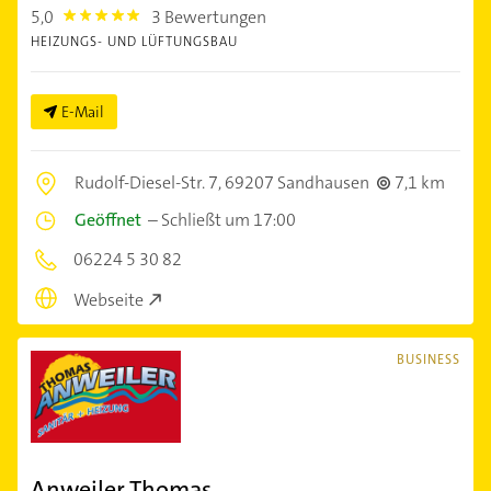
5,0
3 Bewertungen
5.0
HEIZUNGS- UND LÜFTUNGSBAU
E-Mail
Rudolf-Diesel-Str. 7,
69207 Sandhausen
7,1 km
Geöffnet
–
Schließt um 17:00
06224 5 30 82
Webseite
BUSINESS
Anweiler Thomas