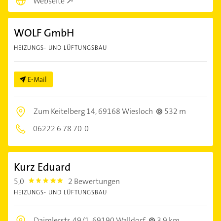
Webseite
WOLF GmbH
HEIZUNGS- UND LÜFTUNGSBAU
E-Mail
Zum Keitelberg 14,
69168 Wiesloch
532 m
06222 6 78 70-0
Kurz Eduard
5,0
2 Bewertungen
5.0
HEIZUNGS- UND LÜFTUNGSBAU
Daimlerstr. 49/1,
69190 Walldorf
3,9 km