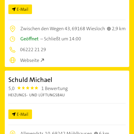
E-Mail
Zwischen den Wegen 43,
69168 Wiesloch
2,9 km
Geöffnet
–
Schließt um 14:00
06222 21 29
Webseite
Schuld Michael
5,0
1 Bewertung
5.0
HEIZUNGS- UND LÜFTUNGSBAU
E-Mail
Allmendstr. 10,
69242 Mühlhausen
6 km