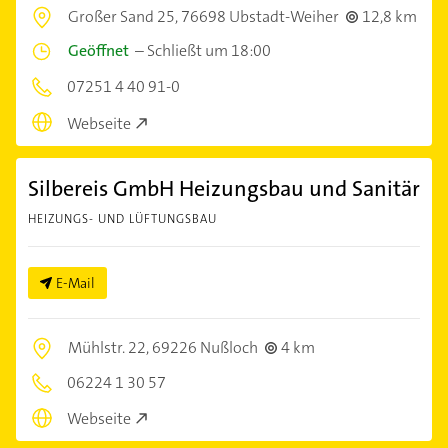
Großer Sand 25,
76698 Ubstadt-Weiher
12,8 km
Geöffnet
–
Schließt um 18:00
07251 4 40 91-0
Webseite
Silbereis GmbH Heizungsbau und Sanitär
HEIZUNGS- UND LÜFTUNGSBAU
E-Mail
Mühlstr. 22,
69226 Nußloch
4 km
06224 1 30 57
Webseite