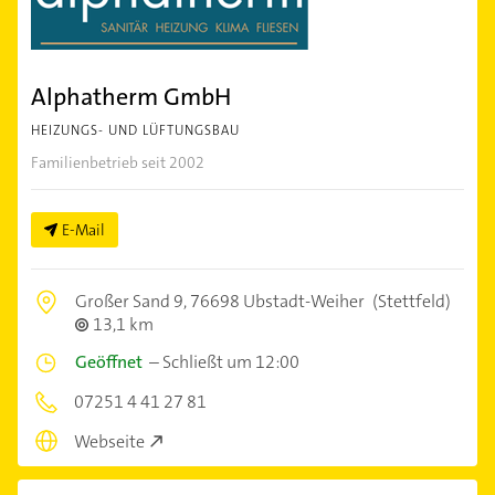
Alphatherm GmbH
HEIZUNGS- UND LÜFTUNGSBAU
Familienbetrieb seit 2002
E-Mail
Großer Sand 9,
76698 Ubstadt-Weiher
(Stettfeld)
13,1 km
Geöffnet
–
Schließt um 12:00
07251 4 41 27 81
Webseite