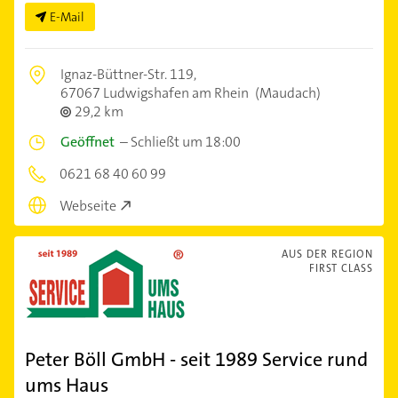
E-Mail
Ignaz-Büttner-Str. 119,
67067 Ludwigshafen am Rhein
(Maudach)
29,2 km
Geöffnet
–
Schließt um 18:00
0621 68 40 60 99
Webseite
AUS DER REGION
FIRST CLASS
Peter Böll GmbH - seit 1989 Service rund
ums Haus