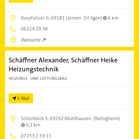
Kurpfalzstr. 6,
69181 Leimen
(St Ilgen)
6 km
06224 29 38
Webseite
Schäffner Alexander, Schäffner Heike
Heizungstechnik
HEIZUNGS- UND LÜFTUNGSBAU
E-Mail
Schönblick 5,
69242 Mühlhausen
(Rettigheim)
6,3 km
07253 2 59 15