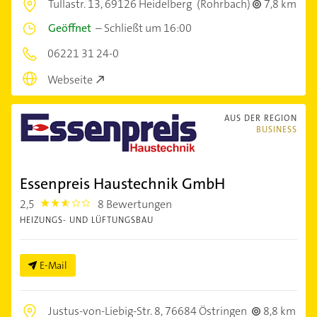
Tullastr. 13,
69126 Heidelberg
(Rohrbach)
7,8 km
Geöffnet
–
Schließt um 16:00
06221 31 24-0
Webseite
AUS DER REGION
BUSINESS
Essenpreis Haustechnik GmbH
2,5
8 Bewertungen
2.5
HEIZUNGS- UND LÜFTUNGSBAU
E-Mail
Justus-von-Liebig-Str. 8,
76684 Östringen
8,8 km