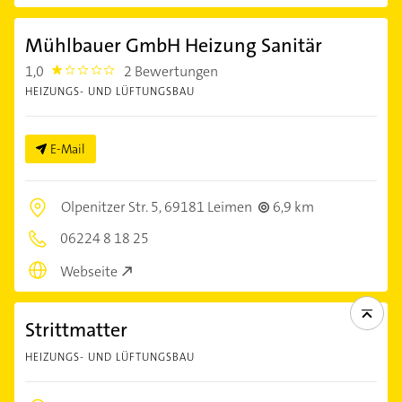
Mühlbauer GmbH Heizung Sanitär
1,0
2 Bewertungen
1.0
HEIZUNGS- UND LÜFTUNGSBAU
E-Mail
Olpenitzer Str. 5,
69181 Leimen
6,9 km
06224 8 18 25
Webseite
Strittmatter
HEIZUNGS- UND LÜFTUNGSBAU