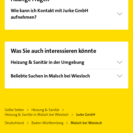
Wie kann ich Kontakt mit Jurke GmbH
aufnehmen?
Es ist sehr einfach Kontakt mit Jurke GmbH
aufzunehmen. Einfach die passenden
Kontaktmöglichkeiten wie Adresse oder Mail in
unserem Kontaktdaten-Bereich auswählen. Hier
Was Sie auch interessieren könnte
finden Sie alle
Kontaktdaten
.
Heizung & Sanitär in der Umgebung
Mühlhausen Kraichgau
Beliebte Suchen in Malsch bei Wiesloch
Östringen
Bauunternehmen
Wiesloch
Rechtsanwalt
Nußloch
Steuerberater
Ubstadt-Weiher
Gelbe Seiten
Heizung & Sanitär
Gartenbau & Landschaftsbau
Sandhausen Baden
Heizung & Sanitär in Malsch bei Wiesloch
Jurke GmbH
Physikalische Therapie
Leimen Baden
Deutschland
Baden-Württemberg
Malsch bei Wiesloch
Physiotherapie
Waghäusel