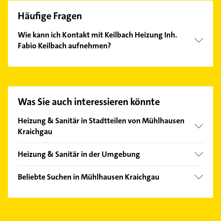
Häufige Fragen
Wie kann ich Kontakt mit Keilbach Heizung Inh.
Fabio Keilbach aufnehmen?
Es ist sehr einfach Kontakt mit Keilbach Heizung Inh.
Fabio Keilbach aufzunehmen. Einfach die passenden
Kontaktmöglichkeiten wie Adresse oder Mail in
unserem Kontaktdaten-Bereich auswählen. Hier
Was Sie auch interessieren könnte
finden Sie alle
Kontaktdaten
.
Heizung & Sanitär in Stadtteilen von Mühlhausen
Kraichgau
Rettigheim
Heizung & Sanitär in der Umgebung
Östringen
Beliebte Suchen in Mühlhausen Kraichgau
Wiesloch
Dachdecker
Walldorf Baden
Putzfrau
Nußloch