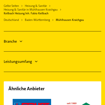
Gebäudereinigung
Leimen Baden
Gelbe Seiten
Heizung & Sanitär
Gartenbau & Landschaftsbau
Sandhausen Baden
Heizung & Sanitär in Mühlhausen Kraichgau
Elektroinstallation
Keilbach Heizung Inh. Fabio Keilbach
Sinsheim
Elektriker
Deutschland
Baden-Württemberg
Mühlhausen Kraichgau
Ubstadt-Weiher
Elektro Reparatur
Kraichtal
Physikalische Therapie
Hockenheim
Physiotherapie
Branche
Krankengymnastik
Leistungsumfang
Ähnliche Anbieter