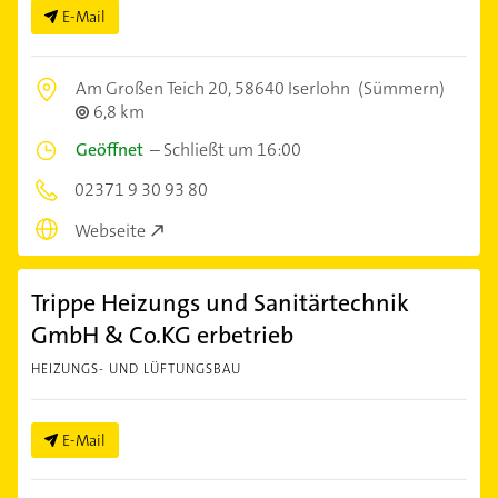
E-Mail
Am Großen Teich 20,
58640 Iserlohn
(Sümmern)
6,8 km
Geöffnet
–
Schließt um 16:00
02371 9 30 93 80
Webseite
Trippe Heizungs und Sanitärtechnik
GmbH & Co.KG erbetrieb
HEIZUNGS- UND LÜFTUNGSBAU
E-Mail