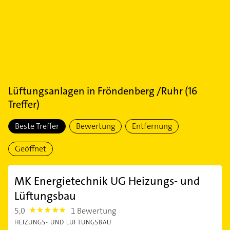
Lüftungsanlagen
in
Fröndenberg /Ruhr
(
16
Treffer)
Beste Treffer
Bewertung
Entfernung
Geöffnet
MK Energietechnik UG Heizungs- und
Lüftungsbau
5,0
1 Bewertung
5.0
HEIZUNGS- UND LÜFTUNGSBAU