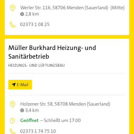
Werler Str. 116,
58706 Menden (Sauerland)
(Mitte)
2,8 km
02373 1 08 25
Müller Burkhard Heizung- und
Sanitärbetrieb
HEIZUNGS- UND LÜFTUNGSBAU
E-Mail
Holzener Str. 58,
58708 Menden (Sauerland)
3,4 km
Geöffnet
–
Schließt um 17:00
02373 1 74 75 10