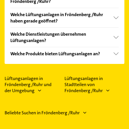
Fröndenberg /Ruhr?
Vergleichen Sie alle Anbieter anhand echter
Welche Lüftungsanlagen in Fröndenberg /Ruhr
Kundenmeinungen und profitieren Sie von den
haben gerade geöffnet?
Empfehlungen. Die Suchergebnisse können Sie sich
einfach nach
Bewertungen
sortiert anzeigen lassen.
Im Anbieter-Bereich finden Sie alle
Öffnungszeiten
.
Welche Dienstleistungen übernehmen
Bitte beachten Sie, dass diese an Sonn- und
Lüftungsanlagen?
Feiertagen abweichen können.
Folgende Leistungen werden angeboten:
Welche Produkte bieten Lüftungsanlagen an?
Heizungseinbau und Heizungswartung.
Das Angebot umfasst unter anderem
Lüftungssysteme.
Lüftungsanlagen in
Lüftungsanlagen in
Fröndenberg /Ruhr und
Stadtteilen von
der Umgebung
Fröndenberg /Ruhr
Beliebte Suchen in Fröndenberg /Ruhr