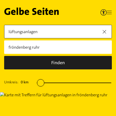
Finden
Umkreis:
0
km