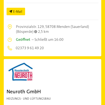
E-Mail
Provinzialstr. 129,
58708 Menden (Sauerland)
(Bösperde)
2,5 km
Geöffnet
–
Schließt um 16:00
02373 9 61 49 20
Neuroth GmbH
HEIZUNGS- UND LÜFTUNGSBAU