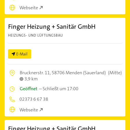
Webseite
Finger Heizung + Sanitär GmbH
HEIZUNGS- UND LÜFTUNGSBAU
E-Mail
Brucknerstr. 11,
58706 Menden (Sauerland)
(Mitte)
3,9 km
Geöffnet
–
Schließt um 17:00
02373 6 67 38
Webseite
Finger Heizung + Sanitär GmbH