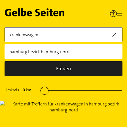
Finden
Umkreis:
0
km