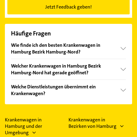
Jetzt Feedback geben!
Häufige Fragen
Wie finde ich den besten Krankenwagen in
Hamburg Bezirk Hamburg-Nord?
Vergleichen Sie alle Anbieter anhand echter
Welcher Krankenwagen in Hamburg Bezirk
Kundenmeinungen und profitieren Sie von den
Hamburg-Nord hat gerade geöffnet?
Empfehlungen. Die Suchergebnisse können Sie sich
einfach nach
Bewertungen
sortiert anzeigen lassen.
Im Anbieter-Bereich finden Sie alle
Öffnungszeiten
.
Welche Dienstleistungen übernimmt ein
Bitte beachten Sie, dass diese an Sonn- und
Krankenwagen?
Feiertagen abweichen können.
Folgende Leistungen werden angeboten:
Behindertentransporte und Krankenfahrten.
Krankenwagen in
Krankenwagen in
Hamburg und der
Bezirken von Hamburg
Umgebung