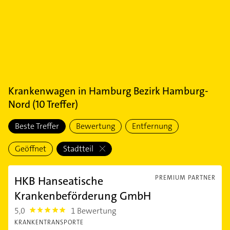
Krankenwagen
in
Hamburg Bezirk Hamburg-
Nord
(
10
Treffer)
Beste Treffer
Bewertung
Entfernung
Geöffnet
Stadtteil
HKB Hanseatische
PREMIUM PARTNER
Krankenbeförderung GmbH
5,0
1 Bewertung
5.0
KRANKENTRANSPORTE