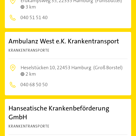
Erdkampsweg 35,
22335 Hamburg
(Fuhlsbüttel)
3 km
040 51 51 40
Ambulanz West e.K. Krankentransport
KRANKENTRANSPORTE
Heselstücken 10,
22453 Hamburg
(Groß Borstel)
2 km
040 68 50 50
Hanseatische Krankenbeförderung
GmbH
KRANKENTRANSPORTE