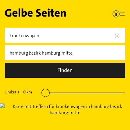
Finden
Umkreis:
0
km