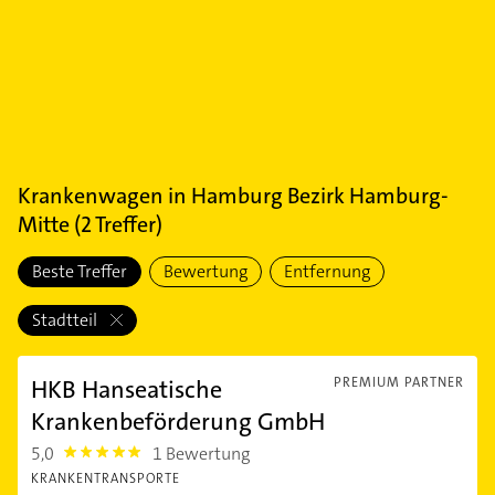
Krankenwagen
in
Hamburg Bezirk Hamburg-
Mitte
(
2
Treffer)
Beste Treffer
Bewertung
Entfernung
Stadtteil
HKB Hanseatische
PREMIUM PARTNER
Krankenbeförderung GmbH
5,0
1 Bewertung
5.0
KRANKENTRANSPORTE