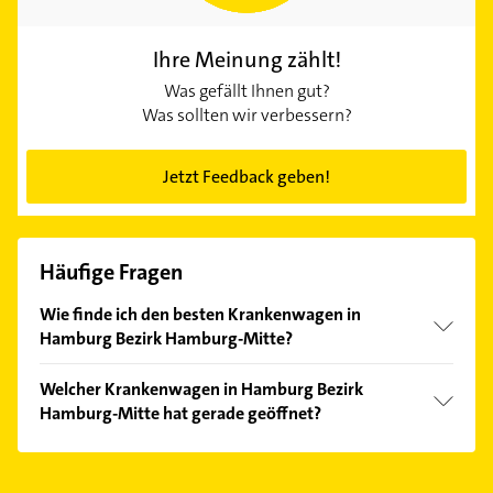
Ihre Meinung zählt!
Was gefällt Ihnen gut?
Was sollten wir verbessern?
Jetzt Feedback geben!
Häufige Fragen
Wie finde ich den besten Krankenwagen in
Hamburg Bezirk Hamburg-Mitte?
Vergleichen Sie alle Anbieter anhand echter
Welcher Krankenwagen in Hamburg Bezirk
Kundenmeinungen und profitieren Sie von den
Hamburg-Mitte hat gerade geöffnet?
Empfehlungen. Die Suchergebnisse können Sie sich
einfach nach
Bewertungen
sortiert anzeigen lassen.
Im Anbieter-Bereich finden Sie alle
Öffnungszeiten
.
Bitte beachten Sie, dass diese an Sonn- und