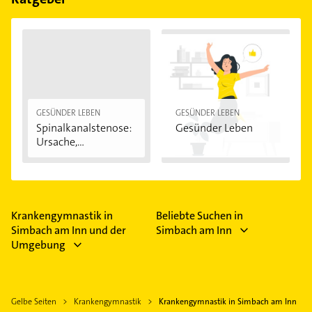
Obergrenze eingeführt. Mehr als zwei Prozent des
Jahres-Bruttoeinkommens muss nicht für
Zuzahlungen aufwendet werden. Bei chronisch
Kranken liegt die Obergrenze sogar bei 1,0 Prozent.
Dabei werden sowohl Zuzahlungen für
Krankengymnastik als auch für Arztbesuche und
Medikamente zusammengerechnet. Das bedeutet
eine Zuzahlung von nicht mehr als 400 Euro (oder
GESÜNDER LEBEN
GESÜNDER LEBEN
Spinalkanalstenose:
Gesünder Leben
bei chronisch Kranken 200 Euro), wenn das
Ursache,
Jahreseinkommen vor Steuern bei 20.000 Euro
Symptome...
liegt.
Krankengymnastik in
Beliebte Suchen in
Simbach am Inn und der
Simbach am Inn
Umgebung
Gelbe Seiten
Krankengymnastik
Krankengymnastik in Simbach am Inn