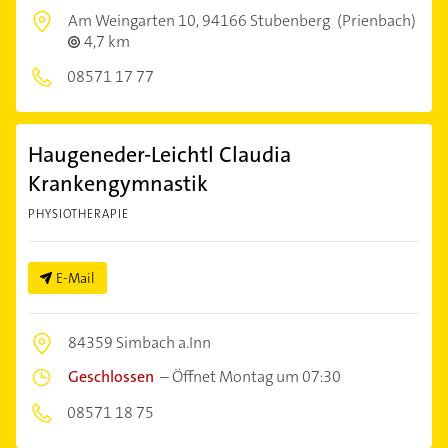
Am Weingarten 10,
94166 Stubenberg
(Prienbach)
4,7 km
08571 17 77
Haugeneder-Leichtl Claudia
Krankengymnastik
PHYSIOTHERAPIE
E-Mail
84359 Simbach a.Inn
Geschlossen
–
Öffnet Montag um 07:30
08571 18 75