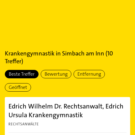
Krankengymnastik
in
Simbach am Inn
(
10
Treffer)
Beste Treffer
Bewertung
Entfernung
Geöffnet
Edrich Wilhelm Dr. Rechtsanwalt, Edrich
Ursula Krankengymnastik
RECHTSANWÄLTE