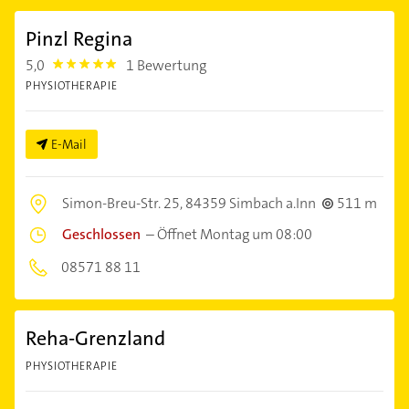
Pinzl Regina
5,0
1 Bewertung
5.0
PHYSIOTHERAPIE
E-Mail
Simon-Breu-Str. 25,
84359 Simbach a.Inn
511 m
Geschlossen
–
Öffnet Montag um 08:00
08571 88 11
Reha-Grenzland
PHYSIOTHERAPIE