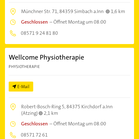
Münchner Str. 71,
84359 Simbach a.Inn
1,6 km
Geschlossen
–
Öffnet Montag um 08:00
08571 9 24 81 80
Wellcome Physiotherapie
PHYSIOTHERAPIE
E-Mail
Robert-Bosch-Ring 5,
84375 Kirchdorf a.Inn
(Atzing)
2,1 km
Geschlossen
–
Öffnet Montag um 08:00
08571 72 61