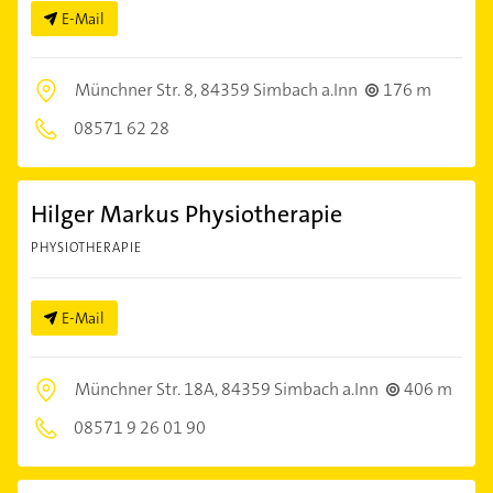
E-Mail
Münchner Str. 8,
84359 Simbach a.Inn
176 m
08571 62 28
Hilger Markus Physiotherapie
PHYSIOTHERAPIE
E-Mail
Münchner Str. 18A,
84359 Simbach a.Inn
406 m
08571 9 26 01 90