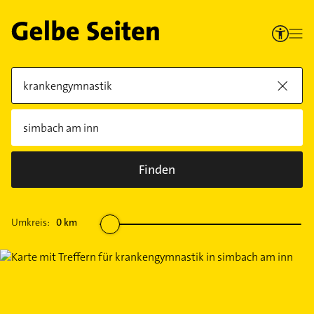
Finden
Umkreis:
0
km