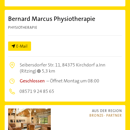
Bernard Marcus Physiotherapie
PHYSIOTHERAPIE
E-Mail
Seibersdorfer Str. 11,
84375 Kirchdorf a.Inn
(Ritzing)
5,3 km
Geschlossen
–
Öffnet Montag um 08:00
08571 9 24 85 65
AUS DER REGION
BRONZE- PARTNER