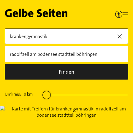
Finden
Umkreis:
0
km