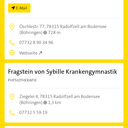
E-Mail
Öschlestr. 77,
78315 Radolfzell am Bodensee
(Böhringen)
728 m
07732 8 90 34 96
Webseite
Fragstein von Sybille Krankengymnastik
PHYSIOTHERAPIE
Ziegelei 4,
78315 Radolfzell am Bodensee
(Böhringen)
1,3 km
07732 5 59 19