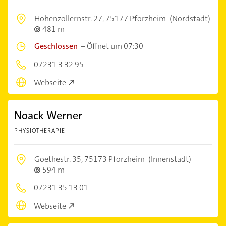
Hohenzollernstr. 27,
75177 Pforzheim
(Nordstadt)
481 m
Geschlossen
–
Öffnet um 07:30
07231 3 32 95
Webseite
Noack Werner
PHYSIOTHERAPIE
Goethestr. 35,
75173 Pforzheim
(Innenstadt)
594 m
07231 35 13 01
Webseite