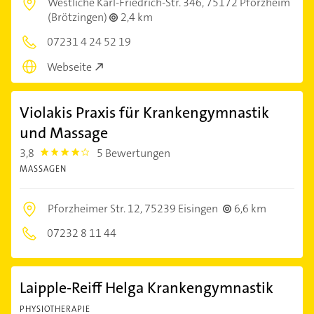
Westliche Karl-Friedrich-Str. 346,
75172 Pforzheim
(Brötzingen)
2,4 km
07231 4 24 52 19
Webseite
Violakis Praxis für Krankengymnastik
und Massage
3,8
5 Bewertungen
3.8
MASSAGEN
Pforzheimer Str. 12,
75239 Eisingen
6,6 km
07232 8 11 44
Laipple-Reiff Helga Krankengymnastik
PHYSIOTHERAPIE