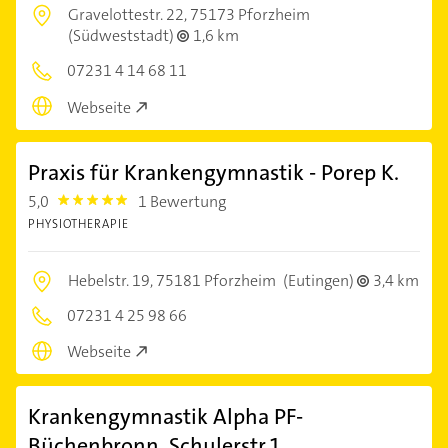
Gravelottestr. 22,
75173 Pforzheim
(Südweststadt)
1,6 km
07231 4 14 68 11
Webseite
Praxis für Krankengymnastik - Porep K.
5,0
1 Bewertung
5.0
PHYSIOTHERAPIE
Hebelstr. 19,
75181 Pforzheim
(Eutingen)
3,4 km
07231 4 25 98 66
Webseite
Krankengymnastik Alpha PF-
Büchenbronn, Schulerstr.1