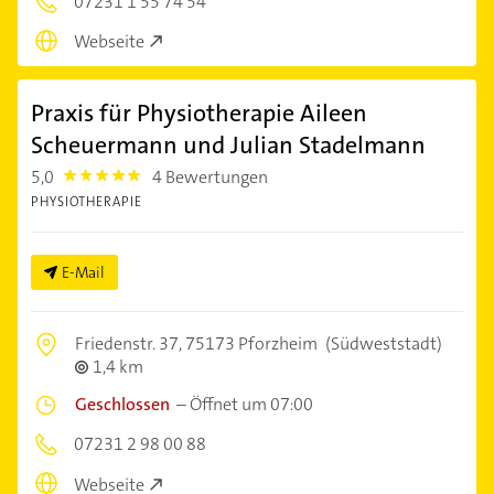
07231 1 55 74 54
Webseite
Praxis für Physiotherapie Aileen
Scheuermann und Julian Stadelmann
5,0
4 Bewertungen
5.0
PHYSIOTHERAPIE
E-Mail
Friedenstr. 37,
75173 Pforzheim
(Südweststadt)
1,4 km
Geschlossen
–
Öffnet um 07:00
07231 2 98 00 88
Webseite