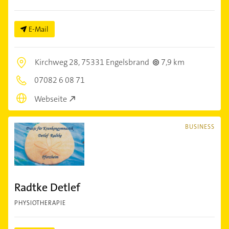
E-Mail
Kirchweg 28,
75331 Engelsbrand
7,9 km
07082 6 08 71
Webseite
BUSINESS
Radtke Detlef
PHYSIOTHERAPIE