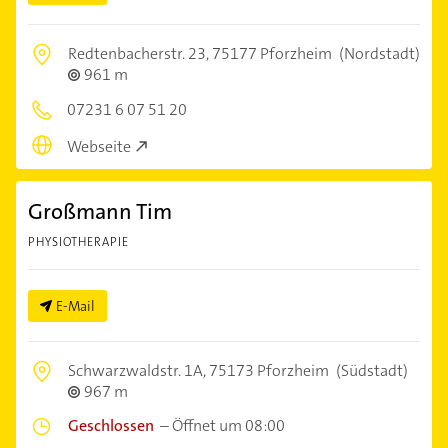
Redtenbacherstr. 23,
75177 Pforzheim
(Nordstadt)
961 m
07231 6 07 51 20
Webseite
Großmann Tim
PHYSIOTHERAPIE
E-Mail
Schwarzwaldstr. 1A,
75173 Pforzheim
(Südstadt)
967 m
Geschlossen
–
Öffnet um 08:00