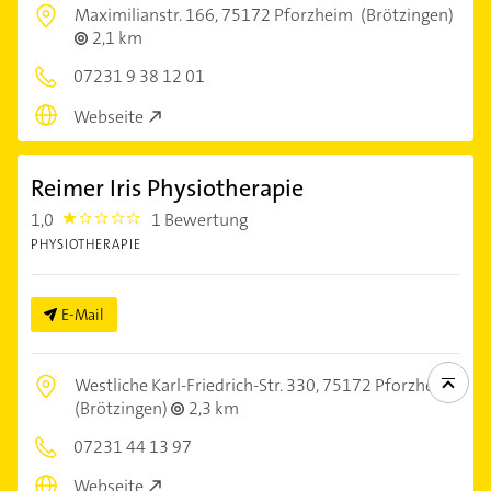
Maximilianstr. 166,
75172 Pforzheim
(Brötzingen)
2,1 km
07231 9 38 12 01
Webseite
Reimer Iris Physiotherapie
1,0
1 Bewertung
1.0
PHYSIOTHERAPIE
E-Mail
Westliche Karl-Friedrich-Str. 330,
75172 Pforzheim
(Brötzingen)
2,3 km
07231 44 13 97
Webseite