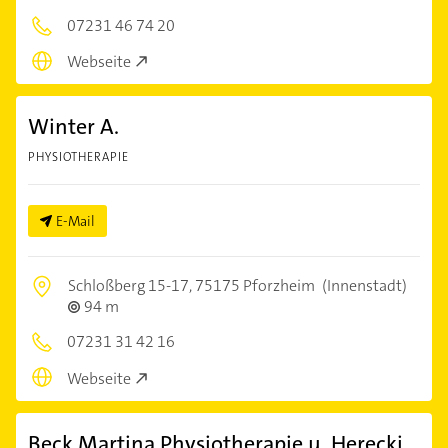
07231 46 74 20
Webseite
Winter A.
PHYSIOTHERAPIE
E-Mail
Schloßberg 15-17,
75175 Pforzheim
(Innenstadt)
94 m
07231 31 42 16
Webseite
Beck Martina Physiotherapie u. Herecki