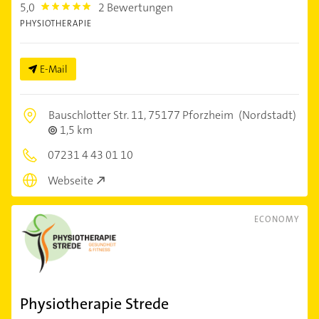
5,0
2 Bewertungen
5.0
PHYSIOTHERAPIE
E-Mail
Bauschlotter Str. 11,
75177 Pforzheim
(Nordstadt)
1,5 km
07231 4 43 01 10
Webseite
ECONOMY
Physiotherapie Strede