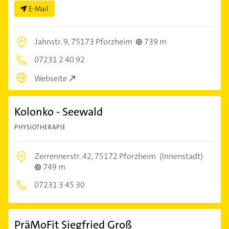
E-Mail
Jahnstr. 9,
75173 Pforzheim
739 m
07231 2 40 92
Webseite
Kolonko - Seewald
PHYSIOTHERAPIE
Zerrennerstr. 42,
75172 Pforzheim
(Innenstadt)
749 m
07231 3 45 30
PräMoFit Siegfried Groß