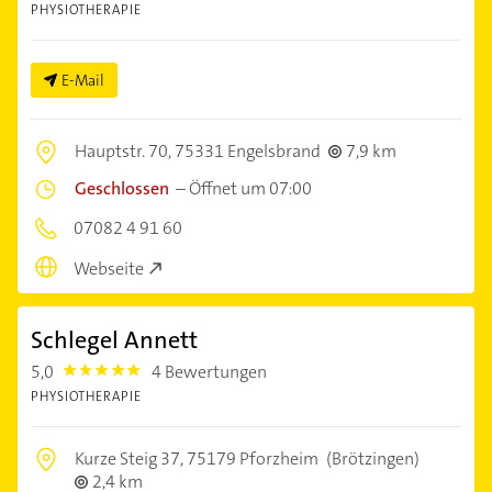
PHYSIOTHERAPIE
E-Mail
Hauptstr. 70,
75331 Engelsbrand
7,9 km
Geschlossen
–
Öffnet um 07:00
07082 4 91 60
Webseite
Schlegel Annett
5,0
4 Bewertungen
5.0
PHYSIOTHERAPIE
Kurze Steig 37,
75179 Pforzheim
(Brötzingen)
2,4 km