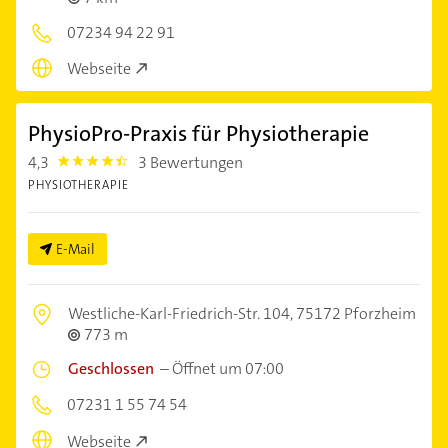
07234 94 22 91
Webseite
PhysioPro-Praxis für Physiotherapie
4,3
3 Bewertungen
4.3
PHYSIOTHERAPIE
E-Mail
Westliche-Karl-Friedrich-Str. 104,
75172 Pforzheim
773 m
Geschlossen
–
Öffnet um 07:00
07231 1 55 74 54
Webseite