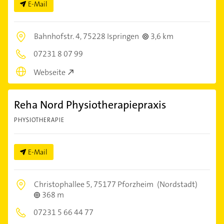
E-Mail
Bahnhofstr. 4,
75228 Ispringen
3,6 km
07231 8 07 99
Webseite
Reha Nord Physiotherapiepraxis
PHYSIOTHERAPIE
E-Mail
Christophallee 5,
75177 Pforzheim
(Nordstadt)
368 m
07231 5 66 44 77