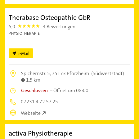
Therabase Osteopathie GbR
5,0
4 Bewertungen
5.0
PHYSIOTHERAPIE
E-Mail
Spichernstr. 5,
75173 Pforzheim
(Südweststadt)
1,5 km
Geschlossen
–
Öffnet um 08:00
07231 4 72 57 25
Webseite
activa Physiotherapie