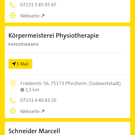
07231 5 85 95 47
Webseite
Körpermeisterei Physiotherapie
PHYSIOTHERAPIE
E-Mail
Friedenstr. 56,
75173 Pforzheim
(Südweststadt)
1,5 km
07231 4 40 83 20
Webseite
Schneider Marcell