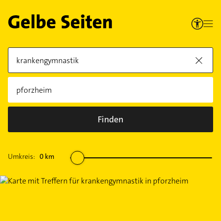
Finden
Umkreis:
0
km