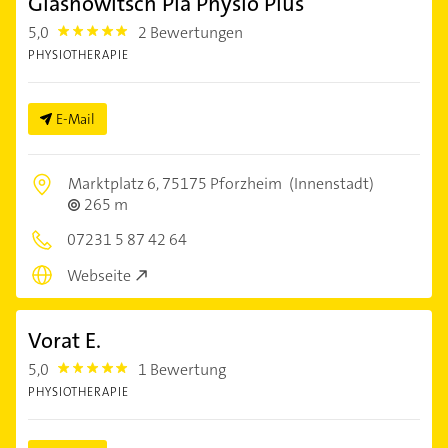
Glasnowitsch Pia Physio Plus
5,0
2 Bewertungen
5.0
PHYSIOTHERAPIE
E-Mail
Marktplatz 6,
75175 Pforzheim
(Innenstadt)
265 m
07231 5 87 42 64
Webseite
Vorat E.
5,0
1 Bewertung
5.0
PHYSIOTHERAPIE