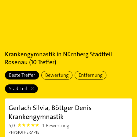
Krankengymnastik
in
Nürnberg Stadtteil
Rosenau
(
10
Treffer)
Beste Treffer
Bewertung
Entfernung
Stadtteil
Gerlach Silvia, Böttger Denis
Krankengymnastik
5,0
1 Bewertung
5.0
PHYSIOTHERAPIE