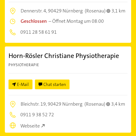
Dennerstr. 4,
90429 Nürnberg
(Rosenau)
3,1 km
Geschlossen
–
Öffnet Montag um 08:00
0911 28 58 61 91
Horn-Rösler Christiane Physiotherapie
PHYSIOTHERAPIE
E-Mail
Chat starten
Bleichstr. 19,
90429 Nürnberg
(Rosenau)
3,4 km
0911 9 38 52 72
Webseite