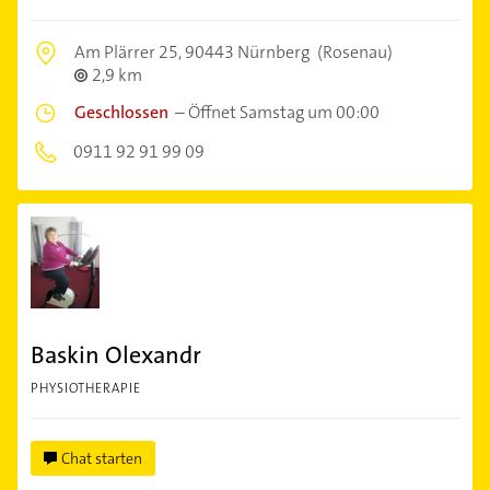
Am Plärrer 25,
90443 Nürnberg
(Rosenau)
2,9 km
Geschlossen
–
Öffnet Samstag um 00:00
0911 92 91 99 09
Baskin Olexandr
PHYSIOTHERAPIE
Chat starten