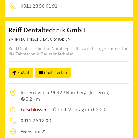
0911 28 58 61 91
Reiff Dentaltechnik GmbH
ZAHNTECHNISCHE LABORATORIEN
Reiff Dental Technik in Nürnberg ist Ihr zuverlässiger Partner für
die Zahntechnik. Das zahntechnisc...
E-Mail
Chat starten
Rosenaustr. 5,
90429 Nürnberg
(Rosenau)
3,2 km
Geschlossen
–
Öffnet Montag um 08:00
0911 26 18 00
Webseite