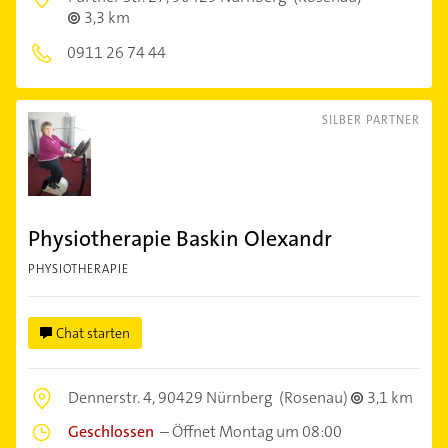
3,3 km
0911 26 74 44
SILBER PARTNER
Physiotherapie Baskin Olexandr
PHYSIOTHERAPIE
Chat starten
Dennerstr. 4,
90429 Nürnberg
(Rosenau)
3,1 km
Geschlossen
–
Öffnet Montag um 08:00