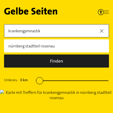
Finden
Umkreis:
0
km