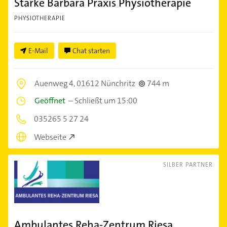
Starke Barbara Praxis Physiotherapie
PHYSIOTHERAPIE
E-Mail
Chat starten
Auenweg 4,
01612 Nünchritz
744 m
Geöffnet
–
Schließt um 15:00
035265 5 27 24
Webseite
SILBER PARTNER
Ambulantes Reha-Zentrum Riesa