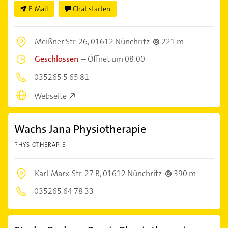
E-Mail
Chat starten
Meißner Str. 26,
01612 Nünchritz
221 m
Geschlossen
–
Öffnet um 08:00
035265 5 65 81
Webseite
Wachs Jana Physiotherapie
PHYSIOTHERAPIE
Karl-Marx-Str. 27 B,
01612 Nünchritz
390 m
035265 64 78 33