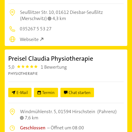
Seußlitzer Str. 10,
01612 Diesbar-Seußlitz
(Merschwitz)
4,3 km
035267 5 53 27
Webseite
Preisel Claudia Physiotherapie
5,0
1 Bewertung
5.0
PHYSIOTHERAPIE
E-Mail
Termin
Chat starten
Windmühlenstr. 5,
01594 Hirschstein
(Pahrenz)
7,6 km
Geschlossen
–
Öffnet um 08:00