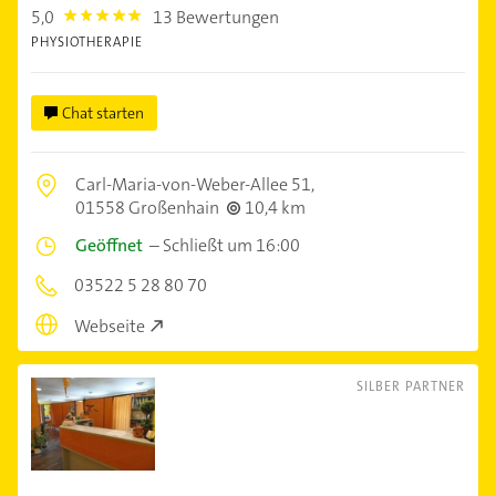
5,0
13 Bewertungen
5.0
PHYSIOTHERAPIE
Chat starten
Carl-Maria-von-Weber-Allee 51,
01558 Großenhain
10,4 km
Geöffnet
–
Schließt um 16:00
03522 5 28 80 70
Webseite
SILBER PARTNER