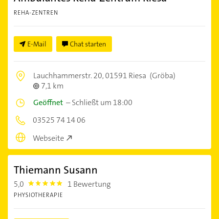
REHA-ZENTREN
E-Mail
Chat starten
Lauchhammerstr. 20,
01591 Riesa
(Gröba)
7,1 km
Geöffnet
–
Schließt um 18:00
03525 74 14 06
Webseite
Thiemann Susann
5,0
1 Bewertung
5.0
PHYSIOTHERAPIE