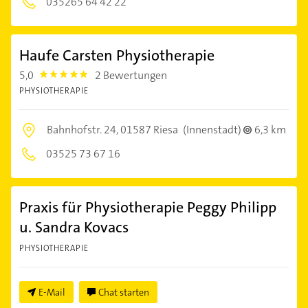
035265 64 42 22
Haufe Carsten Physiotherapie
5,0
2 Bewertungen
5.0
PHYSIOTHERAPIE
Bahnhofstr. 24,
01587 Riesa
(Innenstadt)
6,3 km
03525 73 67 16
Praxis für Physiotherapie Peggy Philipp
u. Sandra Kovacs
PHYSIOTHERAPIE
E-Mail
Chat starten