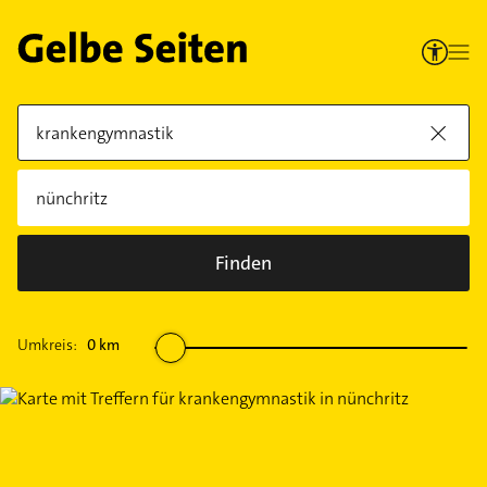
Finden
Umkreis:
0
km