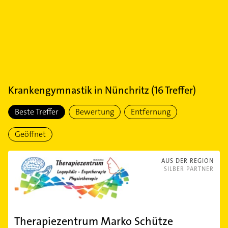
Krankengymnastik
in
Nünchritz
(
16
Treffer)
Beste Treffer
Bewertung
Entfernung
Geöffnet
AUS DER REGION
SILBER PARTNER
Therapiezentrum Marko Schütze