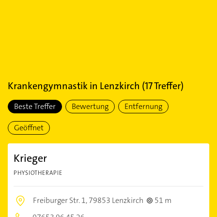
Krankengymnastik
in
Lenzkirch
(
17
Treffer)
Beste Treffer
Bewertung
Entfernung
Geöffnet
Krieger
PHYSIOTHERAPIE
Freiburger Str. 1,
79853 Lenzkirch
51 m