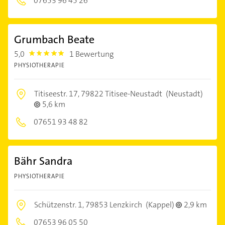
07653 96 45 26
Grumbach Beate
5,0
1 Bewertung
5.0
PHYSIOTHERAPIE
Titiseestr. 17,
79822 Titisee-Neustadt
(Neustadt)
5,6 km
07651 93 48 82
Bähr Sandra
PHYSIOTHERAPIE
Schützenstr. 1,
79853 Lenzkirch
(Kappel)
2,9 km
07653 96 05 50