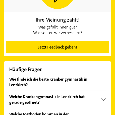
Ihre Meinung zählt!
Was gefällt Ihnen gut?
Was sollten wir verbessern?
Jetzt Feedback geben!
Häufige Fragen
Wie finde ich die beste Krankengymnastik in
Lenzkirch?
Vergleichen Sie alle Anbieter anhand echter
Welche Krankengymnastik in Lenzkirch hat
Kundenmeinungen und profitieren Sie von den
gerade geöffnet?
Empfehlungen. Die Suchergebnisse können Sie sich
einfach nach
Bewertungen
sortiert anzeigen lassen.
Im Anbieter-Bereich finden Sie alle
Öffnungszeiten
.
Welche Methoden kommen in der