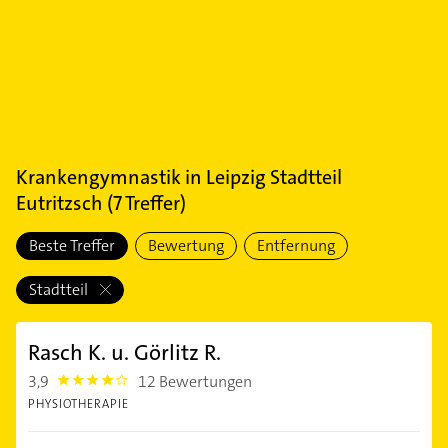
Krankengymnastik
in
Leipzig Stadtteil
Eutritzsch
(
7
Treffer)
Beste Treffer
Bewertung
Entfernung
Stadtteil
Rasch K. u. Görlitz R.
3,9
12 Bewertungen
3.9
PHYSIOTHERAPIE