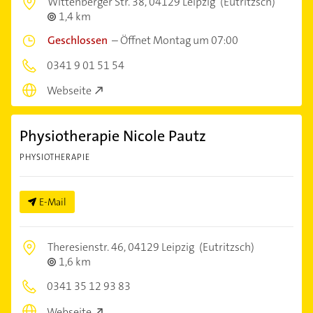
Wittenberger Str. 38,
04129 Leipzig
(Eutritzsch)
1,4 km
Geschlossen
–
Öffnet Montag um 07:00
0341 9 01 51 54
Webseite
Physiotherapie Nicole Pautz
PHYSIOTHERAPIE
E-Mail
Theresienstr. 46,
04129 Leipzig
(Eutritzsch)
1,6 km
0341 35 12 93 83
Webseite