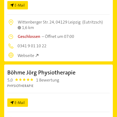
E-Mail
Wittenberger Str. 24,
04129 Leipzig
(Eutritzsch)
1,6 km
Geschlossen
–
Öffnet um 07:00
0341 9 01 10 22
Webseite
Böhme Jörg Physiotherapie
5,0
1 Bewertung
5.0
PHYSIOTHERAPIE
E-Mail