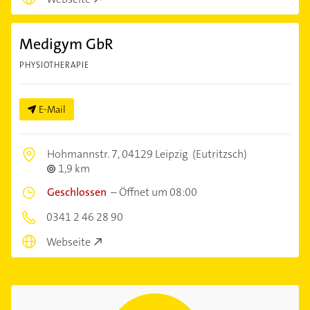
Medigym GbR
PHYSIOTHERAPIE
E-Mail
Hohmannstr. 7,
04129 Leipzig
(Eutritzsch)
1,9 km
Geschlossen
–
Öffnet um 08:00
0341 2 46 28 90
Webseite