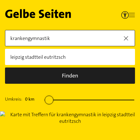
Finden
Umkreis:
0
km