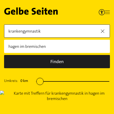
Finden
Umkreis:
0
km