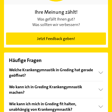
Ihre Meinung zählt!
Was gefällt Ihnen gut?
Was sollten wir verbessern?
Jetzt Feedback geben!
Häufige Fragen
Welche Krankengymnastik in Greding hat gerade
geöffnet?
Im Anbieter-Bereich finden Sie alle
Öffnungszeiten
.
Wo kann ich in Greding Krankengymnastik
Bitte beachten Sie, dass diese an Sonn- und
machen?
Feiertagen abweichen können.
In Greding und dem übrigen Mittelfranken gibt es
Wie kann ich mich in Greding fit halten,
zahlreiche Physiotherapie-Praxen, die
unabhängig von Krankengymnastik?
Krankengymnastik ausführen dürfen. Auch in Reha-