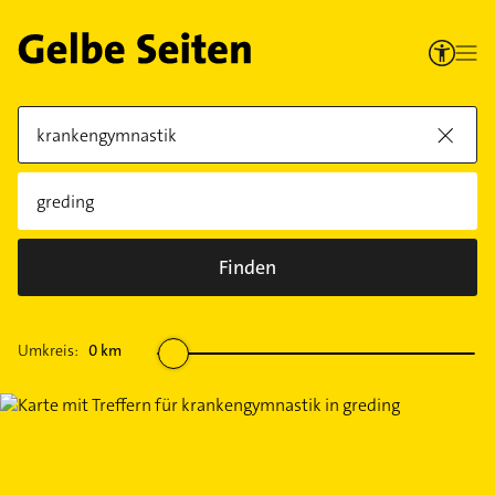
Finden
Umkreis:
0
km