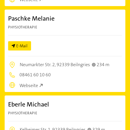
Paschke Melanie
PHYSIOTHERAPIE
E-Mail
Neumarkter Str. 2,
92339 Beilngries
234 m
08461 60 10 60
Webseite
Eberle Michael
PHYSIOTHERAPIE
Kelheimer Str. 1,
92339 Beilngries
329 m