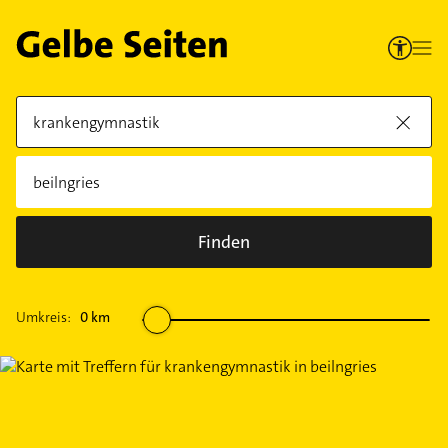
Finden
Umkreis:
0
km