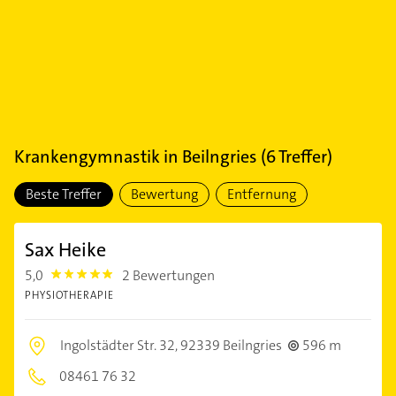
Krankengymnastik
in
Beilngries
(
6
Treffer)
Beste Treffer
Bewertung
Entfernung
Sax Heike
5,0
2 Bewertungen
5.0
PHYSIOTHERAPIE
Ingolstädter Str. 32,
92339 Beilngries
596 m
08461 76 32