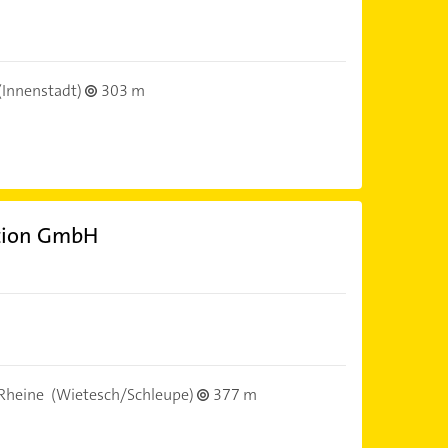
(Innenstadt)
303 m
tion GmbH
Rheine
(Wietesch/Schleupe)
377 m