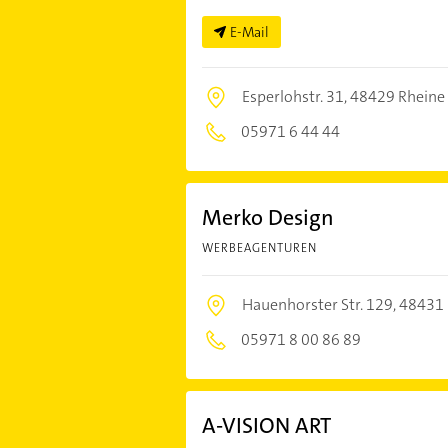
E-Mail
Esperlohstr. 31,
48429 Rheine
05971 6 44 44
Merko Design
WERBEAGENTUREN
Hauenhorster Str. 129,
48431 
05971 8 00 86 89
A-VISION ART