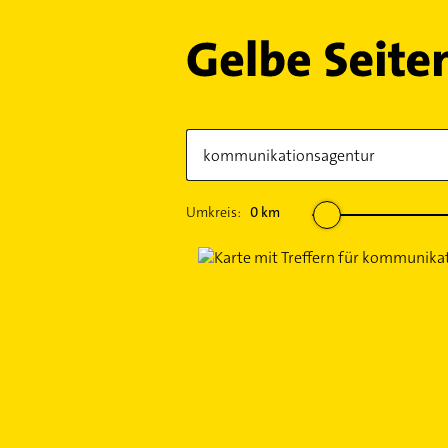
Umkreis:
0
km