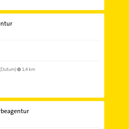
ntur
(Dutum)
1,4 km
rbeagentur