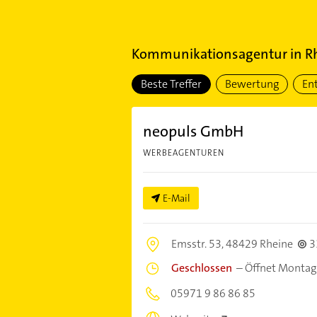
Kommunikationsagentur
in
R
Beste Treffer
Bewertung
En
neopuls GmbH
WERBEAGENTUREN
E-Mail
Emsstr. 53,
48429 Rheine
3
Geschlossen
–
Öffnet Montag
05971 9 86 86 85