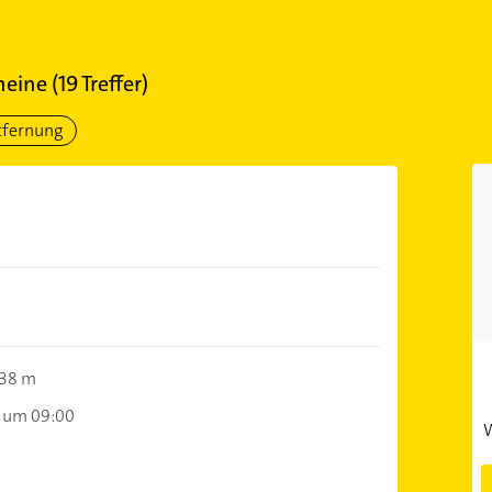
heine
(
19
Treffer)
tfernung
38 m
 um 09:00
W