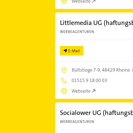
Webseite
Littlemedia UG (haftungs
WERBEAGENTUREN
E-Mail
Bültstiege 7-9,
48429 Rheine
01515 9 18 00 03
Webseite
Socialower UG (haftungsb
WERBEAGENTUREN