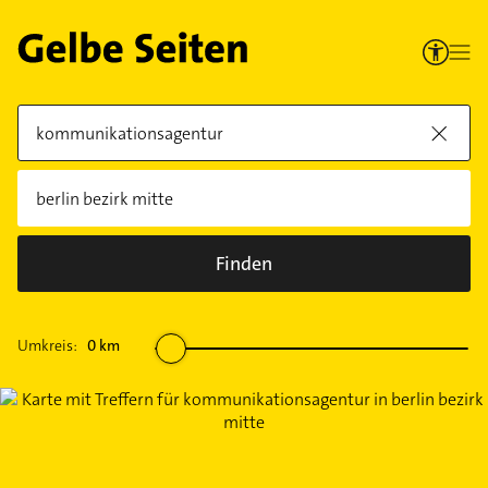
Finden
Umkreis:
0
km