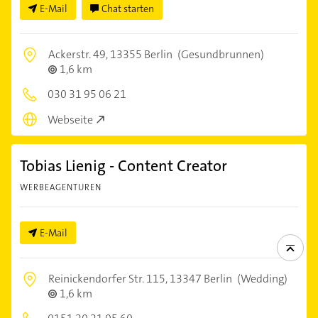
E-Mail
Chat starten
Ackerstr. 49,
13355 Berlin
(Gesundbrunnen)
1,6 km
030 31 95 06 21
Webseite
Tobias Lienig - Content Creator
WERBEAGENTUREN
E-Mail
Reinickendorfer Str. 115,
13347 Berlin
(Wedding)
1,6 km