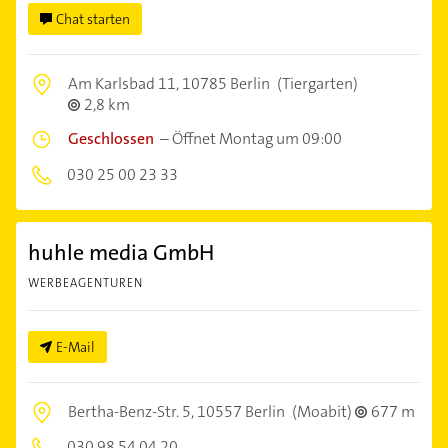
Chat starten
Am Karlsbad 11,
10785 Berlin
(Tiergarten)
2,8 km
Geschlossen
–
Öffnet Montag um 09:00
030 25 00 23 33
huhle media GmbH
WERBEAGENTUREN
E-Mail
Bertha-Benz-Str. 5,
10557 Berlin
(Moabit)
677 m
030 98 54 04 20