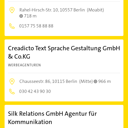
Rahel-Hirsch-Str. 10,
10557 Berlin
(Moabit)
718 m
0157 75 58 88 88
Creadicto Text Sprache Gestaltung GmbH
& Co.KG
WERBEAGENTUREN
Chausseestr. 86,
10115 Berlin
(Mitte)
966 m
030 42 43 90 30
Silk Relations GmbH Agentur für
Kommunikation