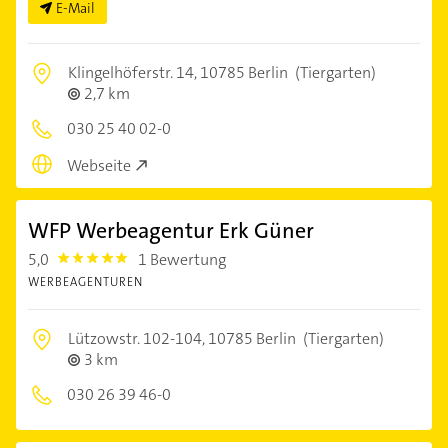
E-Mail
Klingelhöferstr. 14,
10785 Berlin
(Tiergarten)
2,7 km
030 25 40 02-0
Webseite
WFP Werbeagentur Erk Güner
5,0
1 Bewertung
5.0
WERBEAGENTUREN
Lützowstr. 102-104,
10785 Berlin
(Tiergarten)
3 km
030 26 39 46-0