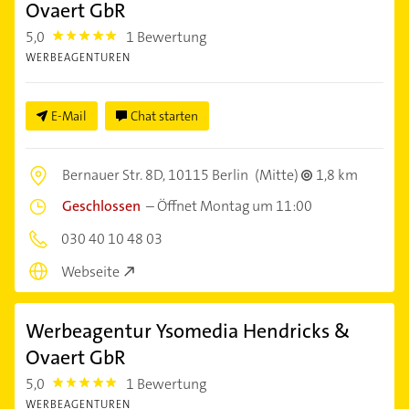
Ovaert GbR
5,0
1 Bewertung
5.0
WERBEAGENTUREN
E-Mail
Chat starten
Bernauer Str. 8D,
10115 Berlin
(Mitte)
1,8 km
Geschlossen
–
Öffnet Montag um 11:00
030 40 10 48 03
Webseite
Werbeagentur Ysomedia Hendricks &
Ovaert GbR
5,0
1 Bewertung
5.0
WERBEAGENTUREN