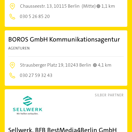
Chausseestr. 13,
10115 Berlin
(Mitte)
1,1 km
030 5 26 85 20
BOROS GmbH Kommunikationsagentur
AGENTUREN
Strausberger Platz 19,
10243 Berlin
4,1 km
030 27 59 32 43
SILBER PARTNER
Sellwerk, BFB BestMedia4Berlin GmbH