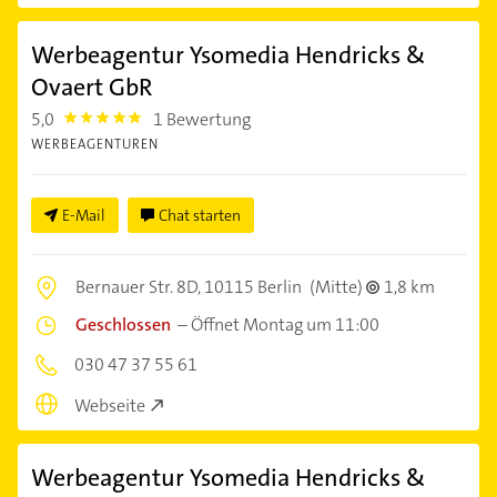
Werbeagentur Ysomedia Hendricks &
Ovaert GbR
5,0
1 Bewertung
5.0
WERBEAGENTUREN
E-Mail
Chat starten
Bernauer Str. 8D,
10115 Berlin
(Mitte)
1,8 km
Geschlossen
–
Öffnet Montag um 11:00
030 47 37 55 61
Webseite
Werbeagentur Ysomedia Hendricks &