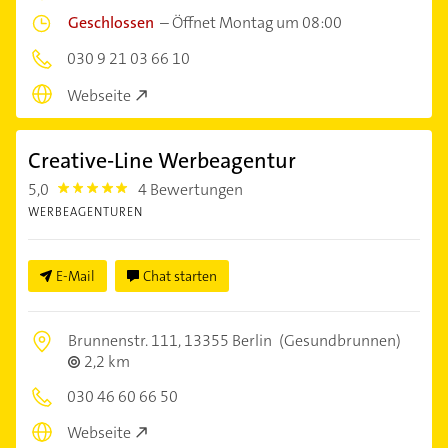
Geschlossen
–
Öffnet Montag um 08:00
030 9 21 03 66 10
Webseite
Creative-Line Werbeagentur
5,0
4 Bewertungen
5.0
WERBEAGENTUREN
E-Mail
Chat starten
Brunnenstr. 111,
13355 Berlin
(Gesundbrunnen)
2,2 km
030 46 60 66 50
Webseite