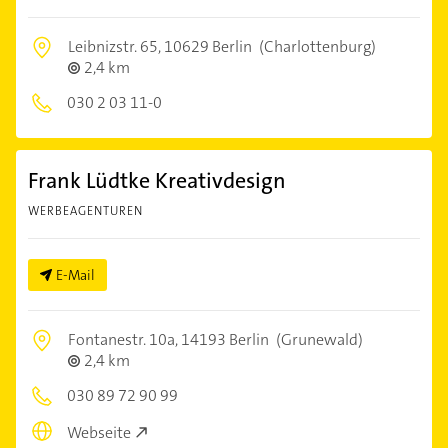
Leibnizstr. 65,
10629 Berlin
(Charlottenburg)
2,4 km
030 2 03 11-0
Frank Lüdtke Kreativdesign
WERBEAGENTUREN
E-Mail
Fontanestr. 10a,
14193 Berlin
(Grunewald)
2,4 km
030 89 72 90 99
Webseite