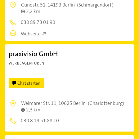
Cunostr. 51,
14193 Berlin
(Schmargendorf)
2,2 km
030 89 73 01 90
Webseite
praxivisio GmbH
WERBEAGENTUREN
Chat starten
Weimarer Str. 11,
10625 Berlin
(Charlottenburg)
2,3 km
030 8 14 51 88 10