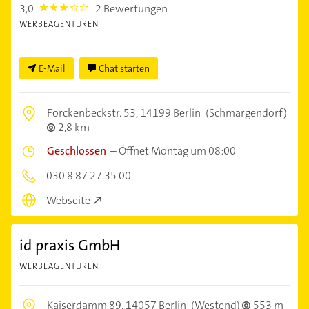
3,0
2 Bewertungen
3.0
WERBEAGENTUREN
E-Mail
Chat starten
Forckenbeckstr. 53,
14199 Berlin
(Schmargendorf)
2,8 km
Geschlossen
–
Öffnet Montag um 08:00
030 8 87 27 35 00
Webseite
id praxis GmbH
WERBEAGENTUREN
Kaiserdamm 89,
14057 Berlin
(Westend)
553 m