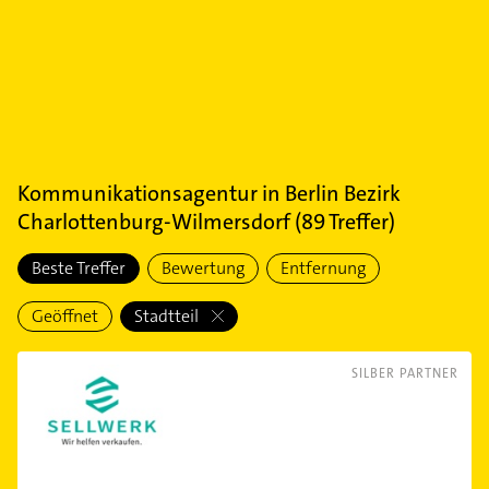
Kommunikationsagentur
in
Berlin Bezirk
Charlottenburg-Wilmersdorf
(
89
Treffer)
Beste Treffer
Bewertung
Entfernung
Geöffnet
Stadtteil
SILBER PARTNER