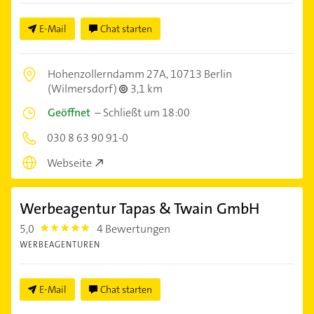
E-Mail
Chat starten
Hohenzollerndamm 27A,
10713 Berlin
(Wilmersdorf)
3,1 km
Geöffnet
–
Schließt um 18:00
030 8 63 90 91-0
Webseite
Werbeagentur Tapas & Twain GmbH
5,0
4 Bewertungen
5.0
WERBEAGENTUREN
E-Mail
Chat starten