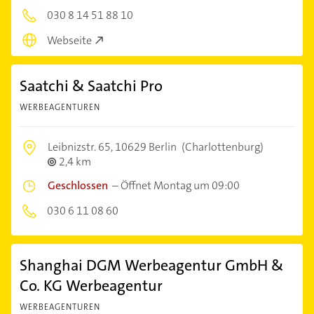
030 8 14 51 88 10
Webseite
Saatchi & Saatchi Pro
WERBEAGENTUREN
Leibnizstr. 65,
10629 Berlin
(Charlottenburg)
2,4 km
Geschlossen
–
Öffnet Montag um 09:00
030 6 11 08 60
Shanghai DGM Werbeagentur GmbH &
Co. KG Werbeagentur
WERBEAGENTUREN