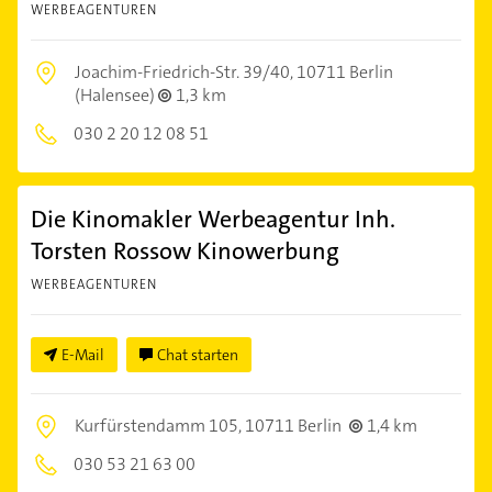
WERBEAGENTUREN
Joachim-Friedrich-Str. 39/40,
10711 Berlin
(Halensee)
1,3 km
030 2 20 12 08 51
Die Kinomakler Werbeagentur Inh.
Torsten Rossow Kinowerbung
WERBEAGENTUREN
E-Mail
Chat starten
Kurfürstendamm 105,
10711 Berlin
1,4 km
030 53 21 63 00