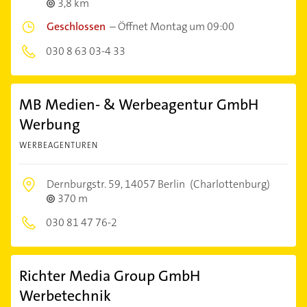
3,8 km
Geschlossen
–
Öffnet Montag um 09:00
030 8 63 03-4 33
MB Medien- & Werbeagentur GmbH
Werbung
WERBEAGENTUREN
Dernburgstr. 59,
14057 Berlin
(Charlottenburg)
370 m
030 81 47 76-2
Richter Media Group GmbH
Werbetechnik