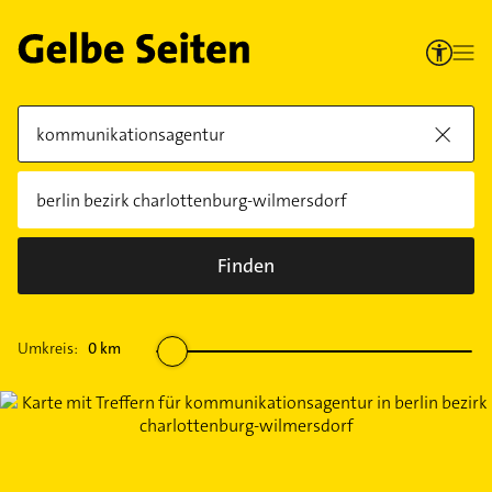
Finden
Umkreis:
0
km