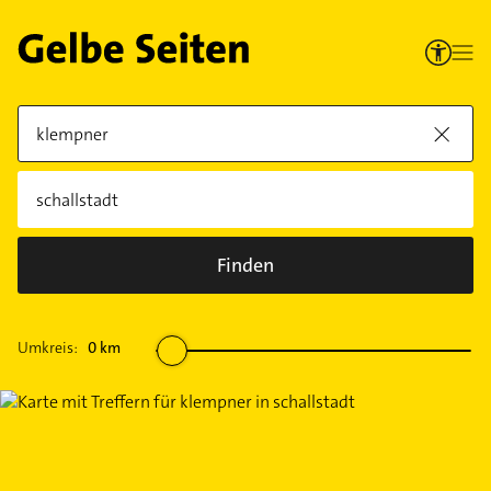
Finden
Umkreis:
0
km