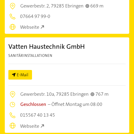
Gewerbestr. 2,
79285 Ebringen
669 m
07664 97 99-0
Webseite
Vatten Haustechnik GmbH
SANITÄRINSTALLATIONEN
E-Mail
Gewerbestr. 10a,
79285 Ebringen
767 m
Geschlossen
–
Öffnet Montag um 08:00
015567 40 13 45
Webseite