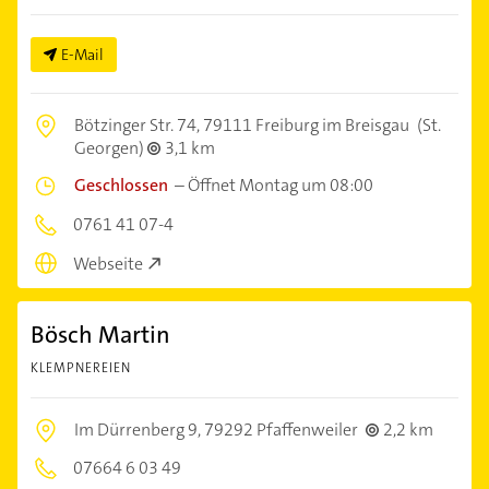
E-Mail
Bötzinger Str. 74,
79111 Freiburg im Breisgau
(St.
Georgen)
3,1 km
Geschlossen
–
Öffnet Montag um 08:00
0761 41 07-4
Webseite
Bösch Martin
KLEMPNEREIEN
Im Dürrenberg 9,
79292 Pfaffenweiler
2,2 km
07664 6 03 49