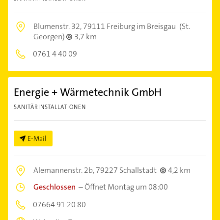
Blumenstr. 32,
79111 Freiburg im Breisgau
(St.
Georgen)
3,7 km
0761 4 40 09
Energie + Wärmetechnik GmbH
SANITÄRINSTALLATIONEN
E-Mail
Alemannenstr. 2b,
79227 Schallstadt
4,2 km
Geschlossen
–
Öffnet Montag um 08:00
07664 91 20 80