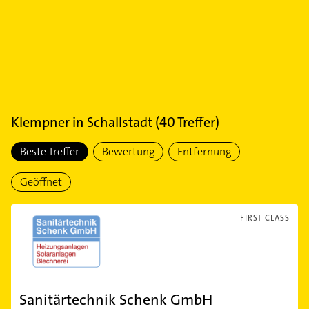
Klempner
in
Schallstadt
(
40
Treffer)
Beste Treffer
Bewertung
Entfernung
Geöffnet
FIRST CLASS
Sanitärtechnik Schenk GmbH