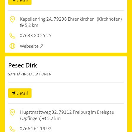
Kapellenring 2A,
79238 Ehrenkirchen
(Kirchhofen)
5,2 km
07633 80 25 25
Webseite
Pesec Dirk
SANITÄRINSTALLATIONEN
E-Mail
Hugstmattweg 32,
79112 Freiburg im Breisgau
(Opfingen)
5,2 km
07664 61 19 92