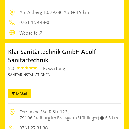
Am Altberg 10,
79280 Au
4,9 km
0761 4 59 48-0
Webseite
Klar Sanitärtechnik GmbH Adolf
Sanitärtechnik
5,0
1 Bewertung
5.0
SANITÄRINSTALLATIONEN
E-Mail
Ferdinand-Weiß-Str. 123,
79106 Freiburg im Breisgau
(Stühlinger)
6,3 km
0761 27 81 88