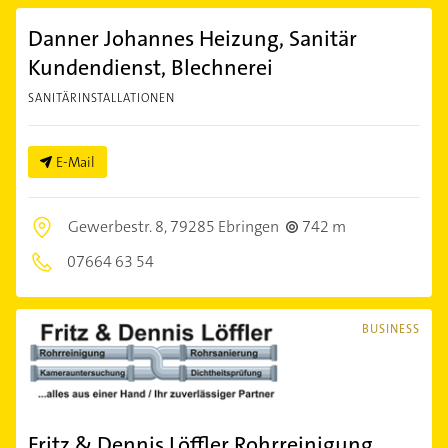
Danner Johannes Heizung, Sanitär
Kundendienst, Blechnerei
SANITÄRINSTALLATIONEN
E-Mail
Gewerbestr. 8,
79285 Ebringen
742 m
07664 63 54
BUSINESS
Fritz & Dennis Löffler Rohrreinigung