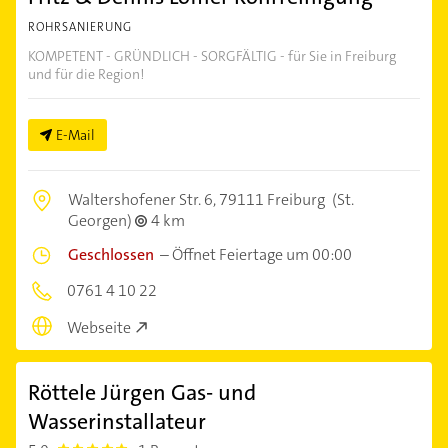
ROHRSANIERUNG
KOMPETENT - GRÜNDLICH - SORGFÄLTIG - für Sie in Freiburg
und für die Region!
E-Mail
Waltershofener Str. 6,
79111 Freiburg
(St.
Georgen)
4 km
Geschlossen
–
Öffnet Feiertage um 00:00
0761 4 10 22
Webseite
Röttele Jürgen Gas- und
Wasserinstallateur