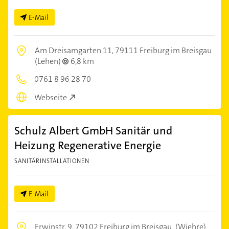
E-Mail
Am Dreisamgarten 11,
79111 Freiburg im Breisgau
(Lehen)
6,8 km
0761 8 96 28 70
Webseite
Schulz Albert GmbH Sanitär und
Heizung Regenerative Energie
SANITÄRINSTALLATIONEN
E-Mail
Erwinstr. 9,
79102 Freiburg im Breisgau
(Wiehre)