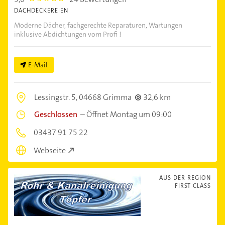
DACHDECKEREIEN
Moderne Dächer, fachgerechte Reparaturen, Wartungen
inklusive Abdichtungen vom Profi !
E-Mail
Lessingstr. 5,
04668 Grimma
32,6 km
Geschlossen
–
Öffnet Montag um 09:00
03437 91 75 22
Webseite
AUS DER REGION
FIRST CLASS