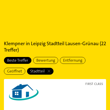
Klempner
in
Leipzig Stadtteil Lausen-Grünau
(
22
Treffer)
Beste Treffer
Bewertung
Entfernung
Geöffnet
Stadtteil
FIRST CLASS