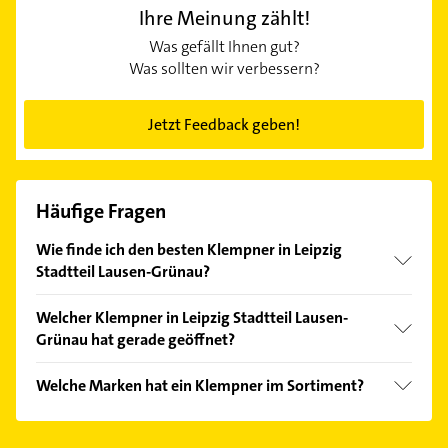
Ihre Meinung zählt!
Was gefällt Ihnen gut?
Was sollten wir verbessern?
Jetzt Feedback geben!
Häufige Fragen
Wie finde ich den besten Klempner in Leipzig
Stadtteil Lausen-Grünau?
Vergleichen Sie alle Anbieter anhand echter
Welcher Klempner in Leipzig Stadtteil Lausen-
Kundenmeinungen und profitieren Sie von den
Grünau hat gerade geöffnet?
Empfehlungen. Die Suchergebnisse können Sie sich
einfach nach
Bewertungen
sortiert anzeigen lassen.
Im Anbieter-Bereich finden Sie alle
Öffnungszeiten
.
Welche Marken hat ein Klempner im Sortiment?
Bitte beachten Sie, dass diese an Sonn- und
Feiertagen abweichen können.
Der Klempner verkauft Marken wie Buderus,
Junkers, KESSEL, Vaillant und Velux.