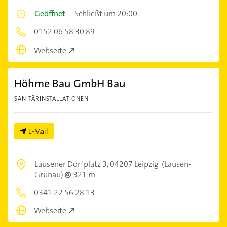
Geöffnet
–
Schließt um 20:00
0152 06 58 30 89
Webseite
Höhme Bau GmbH Bau
SANITÄRINSTALLATIONEN
E-Mail
Lausener Dorfplatz 3,
04207 Leipzig
(Lausen-
Grünau)
321 m
0341 22 56 28 13
Webseite