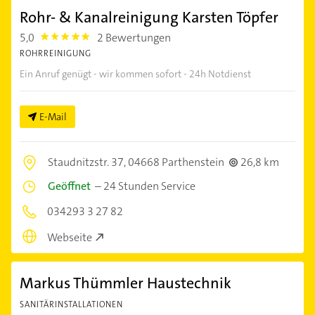
Rohr- & Kanalreinigung Karsten Töpfer
5,0
2 Bewertungen
5.0
ROHRREINIGUNG
Ein Anruf genügt - wir kommen sofort - 24h Notdienst
E-Mail
Staudnitzstr. 37,
04668 Parthenstein
26,8 km
Geöffnet
–
24 Stunden Service
034293 3 27 82
Webseite
Markus Thümmler Haustechnik
SANITÄRINSTALLATIONEN