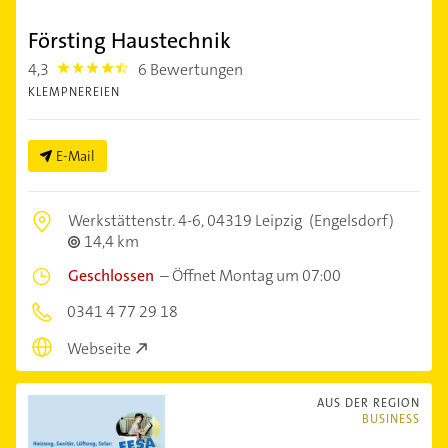
Försting Haustechnik
4,3
6 Bewertungen
4.3
KLEMPNEREIEN
E-Mail
Werkstättenstr. 4-6,
04319 Leipzig
(Engelsdorf)
14,4 km
Geschlossen
–
Öffnet Montag um 07:00
0341 4 77 29 18
Webseite
AUS DER REGION
BUSINESS