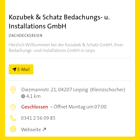
Kozubek & Schatz Bedachungs- u.
Installations GmbH
DACHDECKEREIEN
Herzlich Willkommen bei der Kozubek & Schatz GmbH, Ihrer
Bedachungs- und Installations GmbH in Leipz
E-Mail
Diezmannstr. 21,
04207 Leipzig
(Kleinzschocher)
4,1 km
Geschlossen
–
Öffnet Montag um 07:00
0341 2 56 09 85
Webseite