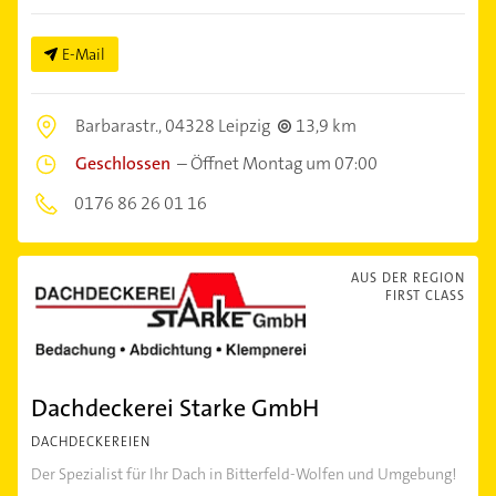
E-Mail
Barbarastr.,
04328 Leipzig
13,9 km
Geschlossen
–
Öffnet Montag um 07:00
0176 86 26 01 16
AUS DER REGION
FIRST CLASS
Dachdeckerei Starke GmbH
DACHDECKEREIEN
Der Spezialist für Ihr Dach in Bitterfeld-Wolfen und Umgebung!