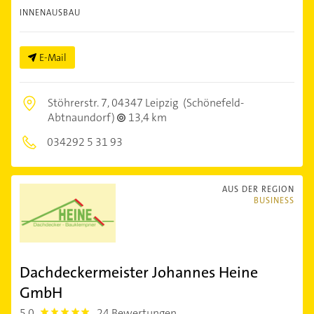
INNENAUSBAU
E-Mail
Stöhrerstr. 7,
04347 Leipzig
(Schönefeld-
Abtnaundorf)
13,4 km
034292 5 31 93
AUS DER REGION
BUSINESS
Dachdeckermeister Johannes Heine
GmbH
5,0
24 Bewertungen
5.0