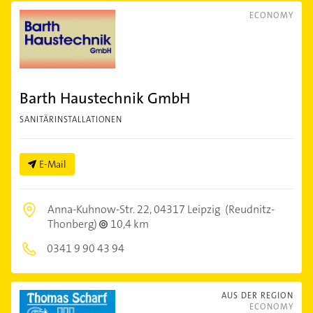
ECONOMY
Barth Haustechnik GmbH
SANITÄRINSTALLATIONEN
E-Mail
Anna-Kuhnow-Str. 22,
04317 Leipzig
(Reudnitz-
Thonberg)
10,4 km
0341 9 90 43 94
AUS DER REGION
ECONOMY