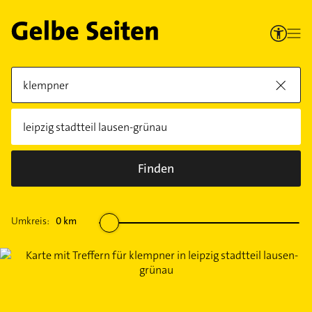
Finden
Umkreis:
0
km