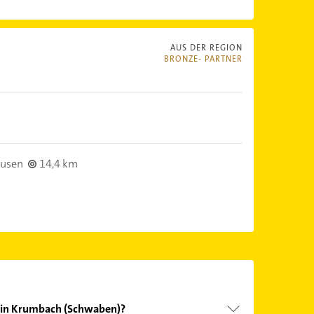
AUS DER REGION
BRONZE- PARTNER
usen
14,4 km
r in Krumbach (Schwaben)?