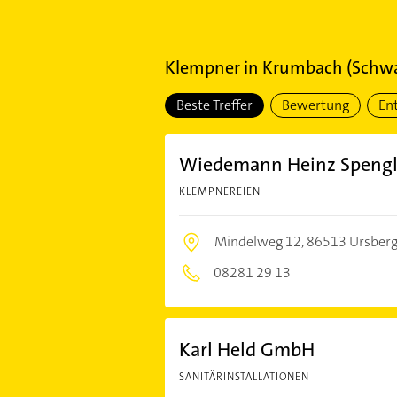
Klempner
in
Krumbach (Schw
Beste Treffer
Bewertung
En
Wiedemann Heinz Spengler
KLEMPNEREIEN
Mindelweg 12,
86513 Ursber
08281 29 13
Karl Held GmbH
SANITÄRINSTALLATIONEN