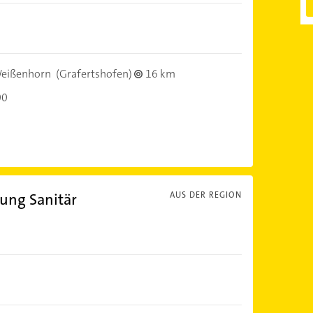
eißenhorn
(Grafertshofen)
16 km
00
ung Sanitär
AUS DER REGION