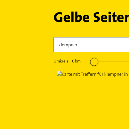
Umkreis:
0
km