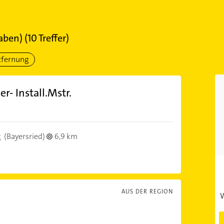
aben)
(
10
Treffer)
tfernung
- Install.Mstr.
g
(Bayersried)
6,9 km
AUS DER REGION
W