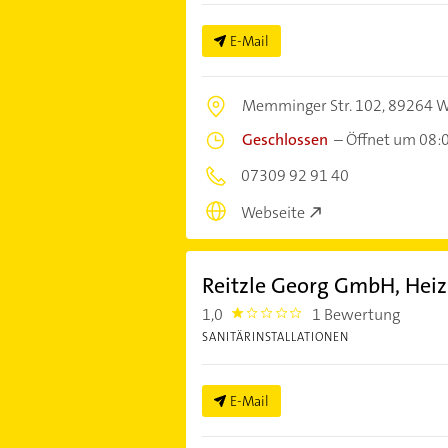
E-Mail
Memminger Str. 102,
89264 W
Geschlossen
–
Öffnet um 08:
07309 92 91 40
Webseite
Reitzle Georg GmbH, Heiz
1,0
1 Bewertung
1.0
SANITÄRINSTALLATIONEN
E-Mail