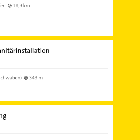
fen
18,9 km
nitärinstallation
Schwaben)
343 m
ng