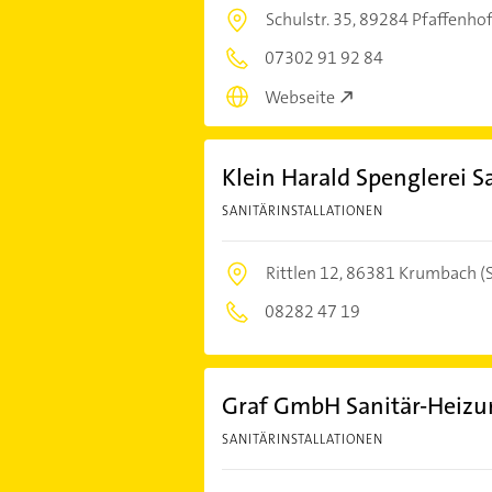
Schulstr. 35,
89284 Pfaffenho
07302 91 92 84
Webseite
Klein Harald Spenglerei Sa
SANITÄRINSTALLATIONEN
Rittlen 12,
86381 Krumbach (
08282 47 19
Graf GmbH Sanitär-Heizu
SANITÄRINSTALLATIONEN