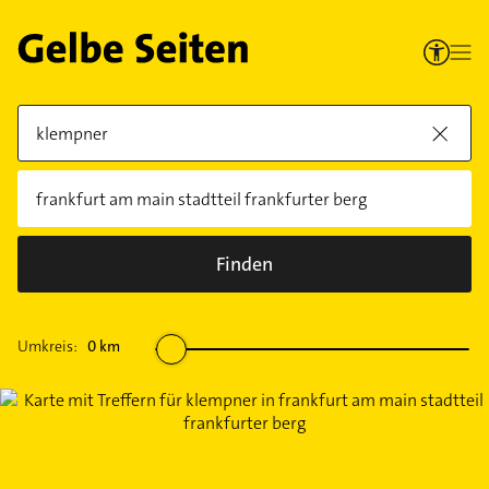
Finden
Umkreis:
0
km