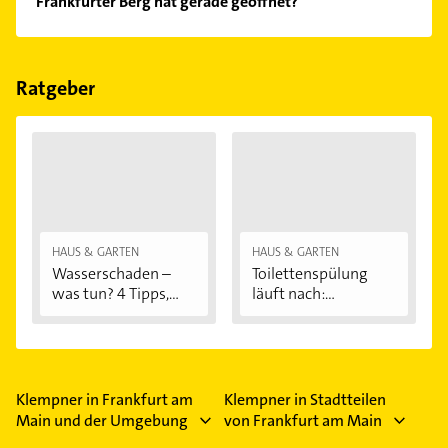
Frankfurter Berg hat gerade geöffnet?
Im Anbieter-Bereich finden Sie alle
Öffnungszeiten
.
Bitte beachten Sie, dass diese an Sonn- und
Feiertagen abweichen können.
Ratgeber
HAUS & GARTEN
HAUS & GARTEN
Wasserschaden –
Toilettenspülung
was tun? 4 Tipps,...
läuft nach:...
Klempner in Frankfurt am
Klempner in Stadtteilen
Main und der Umgebung
von Frankfurt am Main