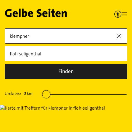
Finden
Umkreis:
0
km