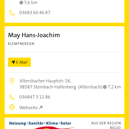
5,6 km
03683 60 46 87
May Hans-Joachim
KLEMPNEREIEN
E-Mail
Altersbacher Hauptstr. 56,
98587 Steinbach-Hallenberg
(Altersbach)
7,2 km
036847 3 11 86
Webseite
AUS DER REGION
REGIO