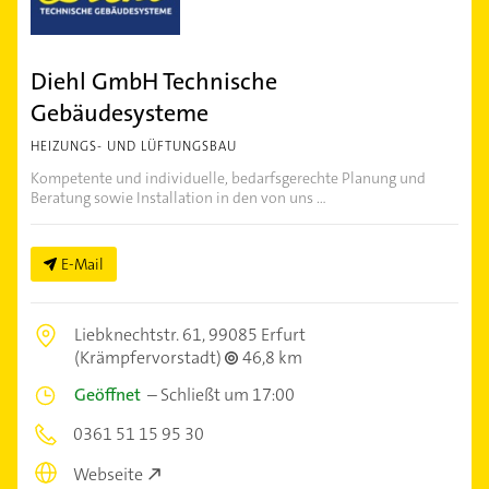
Diehl GmbH Technische
Gebäudesysteme
HEIZUNGS- UND LÜFTUNGSBAU
Kompetente und individuelle, bedarfsgerechte Planung und
Beratung sowie Installation in den von uns ...
E-Mail
Liebknechtstr. 61,
99085 Erfurt
(Krämpfervorstadt)
46,8 km
Geöffnet
–
Schließt um 17:00
0361 51 15 95 30
Webseite