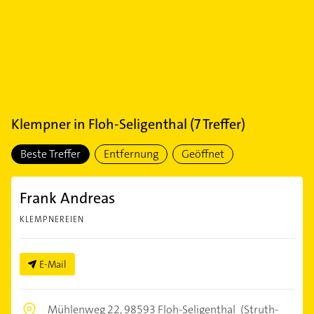
Klempner
in
Floh-Seligenthal
(
7
Treffer)
Beste Treffer
Entfernung
Geöffnet
Frank Andreas
KLEMPNEREIEN
E-Mail
Mühlenweg 22,
98593 Floh-Seligenthal
(Struth-