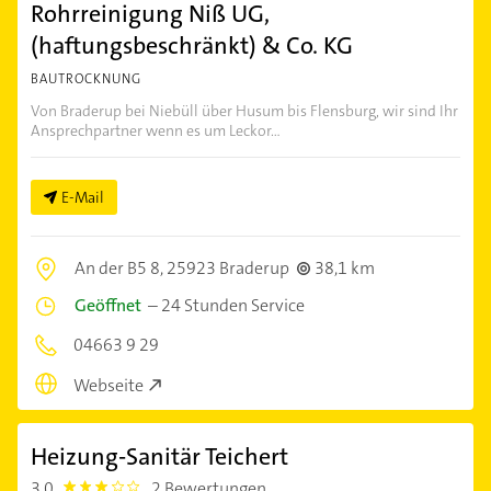
Rohrreinigung Niß UG,
(haftungsbeschränkt) & Co. KG
BAUTROCKNUNG
Von Braderup bei Niebüll über Husum bis Flensburg, wir sind Ihr
Ansprechpartner wenn es um Leckor...
E-Mail
An der B5 8,
25923 Braderup
38,1 km
Geöffnet
–
24 Stunden Service
04663 9 29
Webseite
Heizung-Sanitär Teichert
3,0
2 Bewertungen
3.0