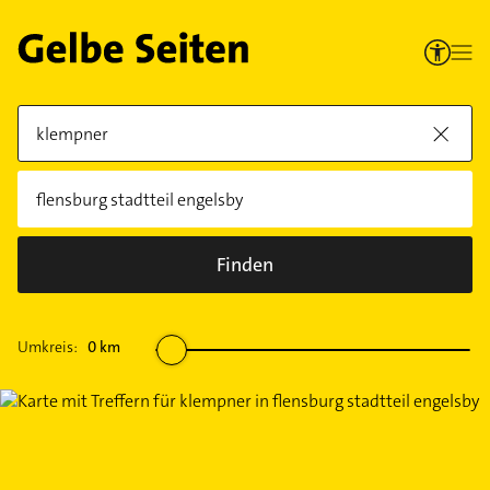
Finden
Umkreis:
0
km