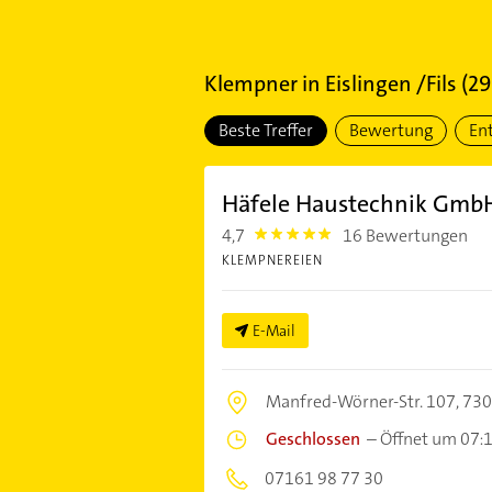
Klempner
in
Eislingen /Fils
(
29
Beste Treffer
Bewertung
En
Häfele Haustechnik Gmb
4,7
16 Bewertungen
4.7000003
KLEMPNEREIEN
E-Mail
Manfred-Wörner-Str. 107,
730
Geschlossen
–
Öffnet um 07:
07161 98 77 30