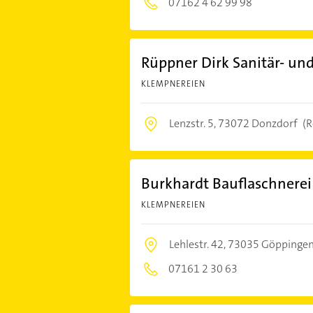
07162 4 62 99 98
Rüppner Dirk Sanitär- und
KLEMPNEREIEN
Lenzstr. 5,
73072 Donzdorf
(R
Burkhardt Bauflaschnere
KLEMPNEREIEN
Lehlestr. 42,
73035 Göppinge
07161 2 30 63