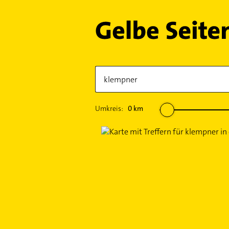
Umkreis:
0
km