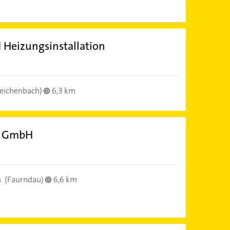
 Heizungsinstallation
eichenbach)
6,3 km
i GmbH
n
(Faurndau)
6,6 km