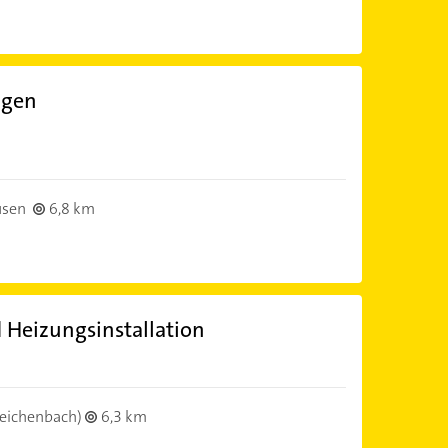
agen
usen
6,8 km
 Heizungsinstallation
eichenbach)
6,3 km