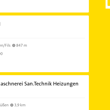
H
en/Fils
847 m
00
laschnerei San.Technik Heizungen
Süßen
3,9 km