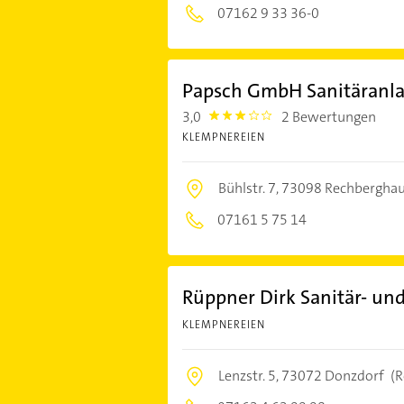
07162 9 33 36-0
Papsch GmbH Sanitäranl
3,0
2 Bewertungen
3.0
KLEMPNEREIEN
Bühlstr. 7,
73098 Rechbergha
07161 5 75 14
Rüppner Dirk Sanitär- und
KLEMPNEREIEN
Lenzstr. 5,
73072 Donzdorf
(R