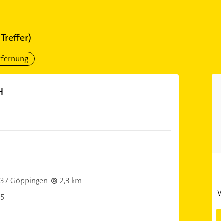
Treffer)
tfernung
H
37 Göppingen
2,3 km
W
15