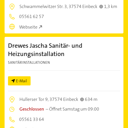
Schwammelwitzer Str. 3,
37574 Einbeck
1,3 km
05561 62 57
Webseite
Drewes Jascha Sanitär- und
Heizungsinstallation
SANITÄRINSTALLATIONEN
E-Mail
Hullerser Tor 9,
37574 Einbeck
634 m
Geschlossen
–
Öffnet Samstag um 09:00
05561 33 64