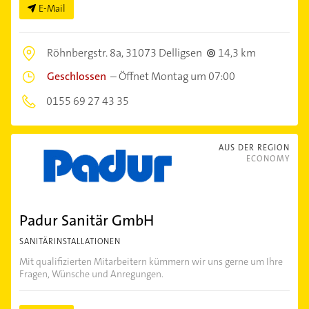
E-Mail
Röhnbergstr. 8a,
31073 Delligsen
14,3 km
Geschlossen
–
Öffnet Montag um 07:00
0155 69 27 43 35
AUS DER REGION
ECONOMY
Padur Sanitär GmbH
SANITÄRINSTALLATIONEN
Mit qualifizierten Mitarbeitern kümmern wir uns gerne um Ihre
Fragen, Wünsche und Anregungen.