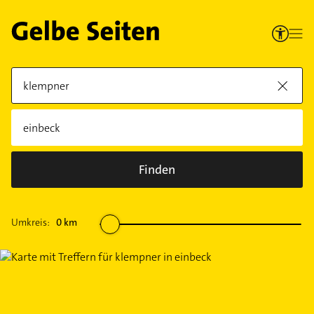
Finden
Umkreis:
0
km