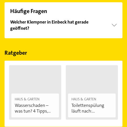
Häufige Fragen
Welcher Klempner in Einbeck hat gerade
geöffnet?
Im Anbieter-Bereich finden Sie alle
Öffnungszeiten
.
Bitte beachten Sie, dass diese an Sonn- und
Feiertagen abweichen können.
Ratgeber
HAUS & GARTEN
HAUS & GARTEN
Wasserschaden –
Toilettenspülung
was tun? 4 Tipps,...
läuft nach:...