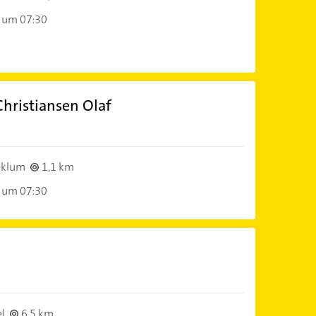
 um 07:30
Christiansen Olaf
eklum
1,1 km
 um 07:30
l
6,5 km