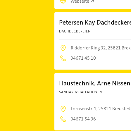
Webseite
Petersen Kay Dachdecker
DACHDECKEREIEN
Riddorfer Ring 32,
25821 Bre
04671 45 10
Haustechnik, Arne Nisse
SANITÄRINSTALLATIONEN
Lornsenstr. 1,
25821 Bredsted
04671 54 96