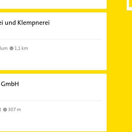
ei und Klempnerei
klum
1,1 km
n GmbH
t
307 m