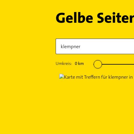
Umkreis:
0
km