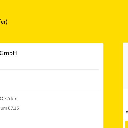
fer)
n GmbH
3,5 km
 um 07:15
W