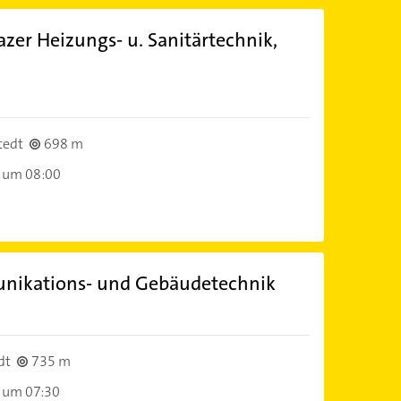
er Heizungs- u. Sanitärtechnik,
tedt
698 m
 um 08:00
nikations- und Gebäudetechnik
dt
735 m
 um 07:30