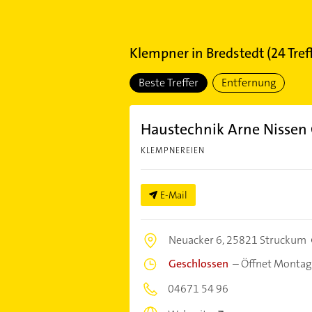
Klempner
in
Bredstedt
(
24
Tref
Beste Treffer
Entfernung
Haustechnik Arne Nisse
KLEMPNEREIEN
E-Mail
Neuacker 6,
25821 Struckum
Geschlossen
–
Öffnet Montag
04671 54 96