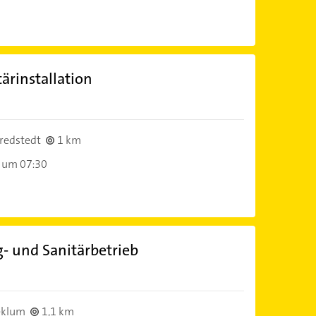
ärinstallation
redstedt
1 km
 um 07:30
- und Sanitärbetrieb
eklum
1,1 km