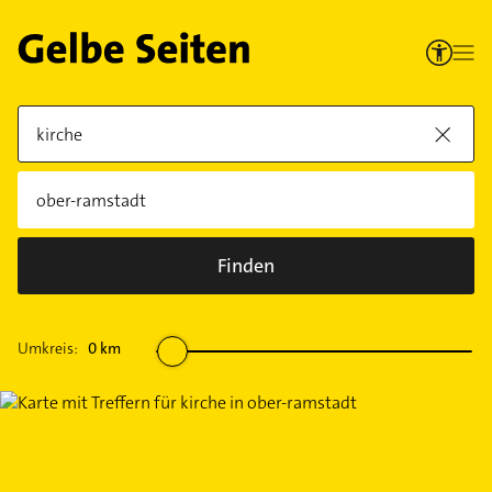
Finden
Umkreis:
0
km