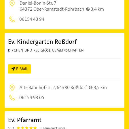
Daniel-Bonin-Str. 7,
64372 Ober-Ramstadt-Rohrbach
3,4 km
06154 43 94
Ev. Kindergarten Roßdorf
KIRCHEN UND RELIGIÖSE GEMEINSCHAFTEN
E-Mail
Alte Bahnhofstr. 2,
64380 Roßdorf
3,5 km
06154 93 05
Ev. Pfarramt
5,0
1 Bewertung
5.0