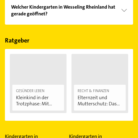
Vergleichen Sie alle Anbieter anhand echter
Welcher Kindergarten in Wesseling Rheinland hat
Kundenmeinungen und profitieren Sie von den
gerade geöffnet?
Empfehlungen. Die Suchergebnisse können Sie sich
einfach nach
Bewertungen
sortiert anzeigen lassen.
Im Anbieter-Bereich finden Sie alle
Öffnungszeiten
.
Bitte beachten Sie, dass diese an Sonn- und
Feiertagen abweichen können.
Ratgeber
GESÜNDER LEBEN
RECHT & FINANZEN
Kleinkind in der
Elternzeit und
Trotzphase: Mit...
Mutterschutz: Das...
Kindergarten in
Kindergarten in