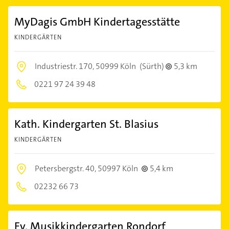
MyDagis GmbH Kindertagesstätte
KINDERGÄRTEN
Industriestr. 170,
50999 Köln
(Sürth)
5,3 km
0221 97 24 39 48
Kath. Kindergarten St. Blasius
KINDERGÄRTEN
Petersbergstr. 40,
50997 Köln
5,4 km
02232 66 73
Ev. Musikkindergarten Rondorf