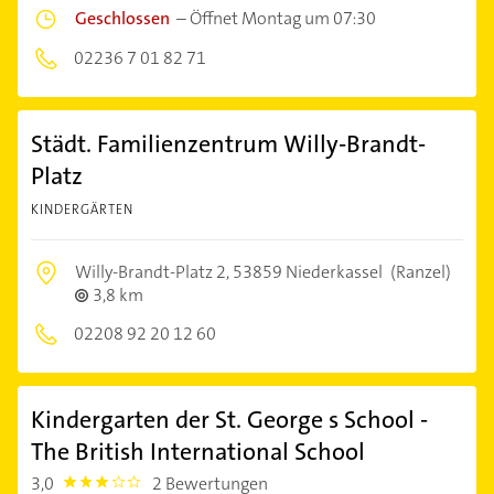
Geschlossen
–
Öffnet Montag um 07:30
02236 7 01 82 71
Städt. Familienzentrum Willy-Brandt-
Platz
KINDERGÄRTEN
Willy-Brandt-Platz 2,
53859 Niederkassel
(Ranzel)
3,8 km
02208 92 20 12 60
Kindergarten der St. George s School -
The British International School
3,0
2 Bewertungen
3.0