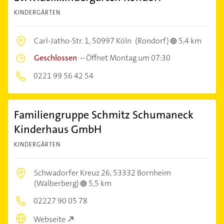
KINDERGÄRTEN
Carl-Jatho-Str. 1,
50997 Köln
(Rondorf)
5,4 km
Geschlossen
–
Öffnet Montag um 07:30
0221 99 56 42 54
Familiengruppe Schmitz Schumaneck
Kinderhaus GmbH
KINDERGÄRTEN
Schwadorfer Kreuz 26,
53332 Bornheim
(Walberberg)
5,5 km
02227 90 05 78
Webseite