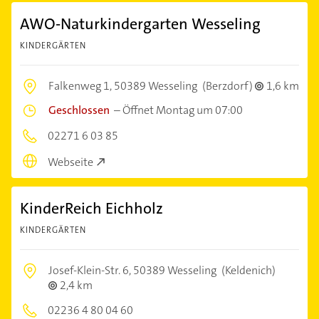
AWO-Naturkindergarten Wesseling
KINDERGÄRTEN
Falkenweg 1,
50389 Wesseling
(Berzdorf)
1,6 km
Geschlossen
–
Öffnet Montag um 07:00
02271 6 03 85
Webseite
KinderReich Eichholz
KINDERGÄRTEN
Josef-Klein-Str. 6,
50389 Wesseling
(Keldenich)
2,4 km
02236 4 80 04 60