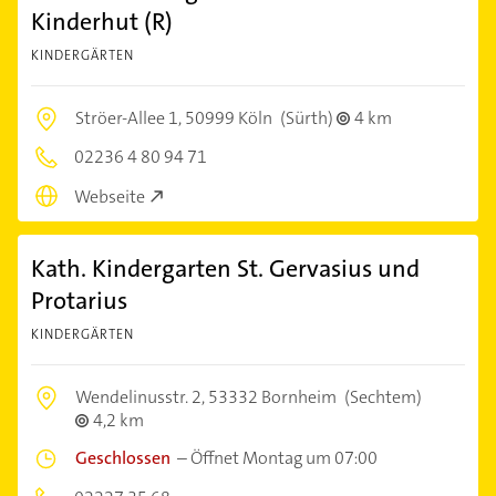
Kinderhut (R)
KINDERGÄRTEN
Ströer-Allee 1,
50999 Köln
(Sürth)
4 km
02236 4 80 94 71
Webseite
Kath. Kindergarten St. Gervasius und
Protarius
KINDERGÄRTEN
Wendelinusstr. 2,
53332 Bornheim
(Sechtem)
4,2 km
Geschlossen
–
Öffnet Montag um 07:00