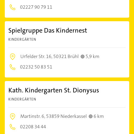
02227 90 79 11
Spielgruppe Das Kindernest
KINDERGÄRTEN
Urfelder Str. 16,
50321 Brühl
5,9 km
02232 50 83 51
Kath. Kindergarten St. Dionysus
KINDERGÄRTEN
Martinstr. 6,
53859 Niederkassel
6 km
02208 34 44