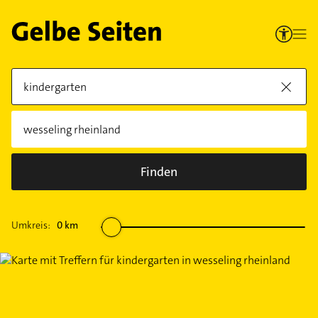
Finden
Umkreis:
0
km