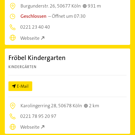
Burgunderstr. 26,
50677 Köln
931 m
Geschlossen
–
Öffnet um 07:30
0221 23 40 40
Webseite
Fröbel Kindergarten
KINDERGÄRTEN
E-Mail
Karolingerring 28,
50678 Köln
2 km
0221 78 95 20 97
Webseite