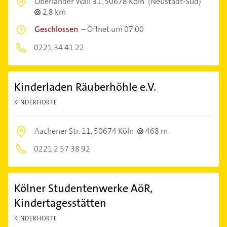
Oberländer Wall 31,
50678 Köln
(Neustadt-Süd)
2,8 km
Geschlossen
–
Öffnet um 07:00
0221 34 41 22
Kinderladen Räuberhöhle e.V.
KINDERHORTE
Aachener Str. 11,
50674 Köln
468 m
0221 2 57 38 92
Kölner Studentenwerke AöR,
Kindertagesstätten
KINDERHORTE