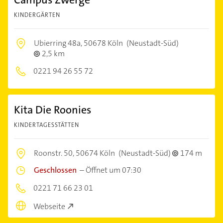
KINDERGÄRTEN
Ubierring 48a,
50678 Köln
(Neustadt-Süd)
2,5 km
0221 94 26 55 72
Kita Die Roonies
KINDERTAGESSTÄTTEN
Roonstr. 50,
50674 Köln
(Neustadt-Süd)
174 m
Geschlossen
–
Öffnet um 07:30
0221 71 66 23 01
Webseite