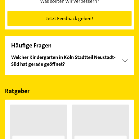
Was sollten wir verbessern?
Jetzt Feedback geben!
Häufige Fragen
Welcher Kindergarten in Köln Stadtteil Neustadt-
Süd hat gerade geöffnet?
Im Anbieter-Bereich finden Sie alle
Öffnungszeiten
.
Bitte beachten Sie, dass diese an Sonn- und
Feiertagen abweichen können.
Ratgeber