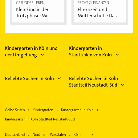
GESÜNDER LEBEN
RECHT & FINANZEN
Kleinkind in der
Elternzeit und
Trotzphase: Mit...
Mutterschutz: Das...
Kindergarten in Köln und
Kindergarten in
der Umgebung
Stadtteilen von Köln
Beliebte Suchen in Köln
Beliebte Suchen in Köln
Stadtteil Neustadt-Süd
Gelbe Seiten
Kindergarten
Kindergarten in Köln
Kindergarten in Köln Stadtteil Neustadt-Süd
Deutschland
Nordrhein-Westfalen
Köln