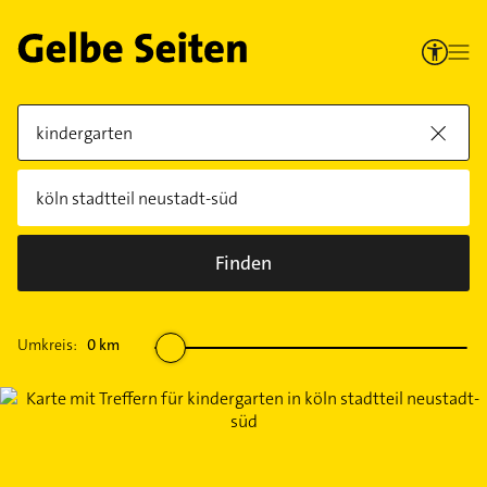
Finden
Umkreis:
0
km