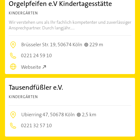
Orgelpfeifen e.V Kindertagesstätte
KINDERGÄRTEN
Wir verstehen uns als Ihr fachlich kompetenter und zuverlässiger
Ansprechpartner. Durch langjähr.....
Brüsseler Str. 19,
50674 Köln
229 m
0221 24 59 10
Webseite
Tausendfüßler e.V.
KINDERGÄRTEN
Ubierring 47,
50678 Köln
2,5 km
0221 32 57 10