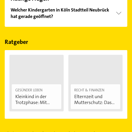
Welcher Kindergarten in Köln Stadtteil Neubrück
hat gerade geöffnet?
Im Anbieter-Bereich finden Sie alle
Öffnungszeiten
.
Bitte beachten Sie, dass diese an Sonn- und
Feiertagen abweichen können.
Ratgeber
GESÜNDER LEBEN
RECHT & FINANZEN
Kleinkind in der
Elternzeit und
Trotzphase: Mit...
Mutterschutz: Das...