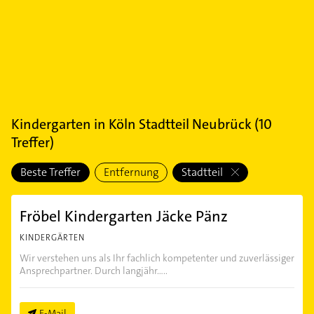
Kindergarten
in
Köln Stadtteil Neubrück
(
10
Treffer)
Beste Treffer
Entfernung
Stadtteil
Fröbel Kindergarten Jäcke Pänz
KINDERGÄRTEN
Wir verstehen uns als Ihr fachlich kompetenter und zuverlässiger
Ansprechpartner. Durch langjähr.....
E-Mail