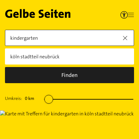
Finden
Umkreis:
0
km