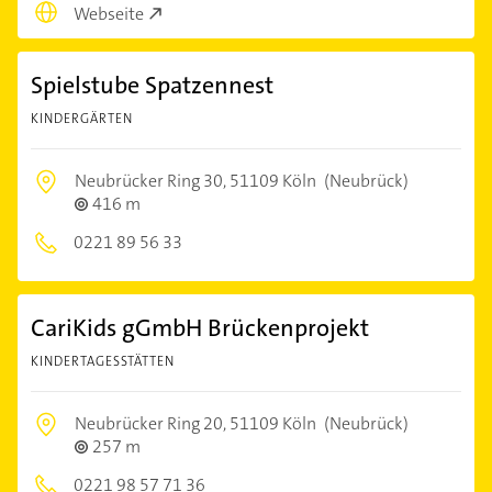
Webseite
Spielstube Spatzennest
KINDERGÄRTEN
Neubrücker Ring 30,
51109 Köln
(Neubrück)
416 m
0221 89 56 33
CariKids gGmbH Brückenprojekt
KINDERTAGESSTÄTTEN
Neubrücker Ring 20,
51109 Köln
(Neubrück)
257 m
0221 98 57 71 36