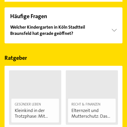
Häufige Fragen
Welcher Kindergarten in Köln Stadtteil
Braunsfeld hat gerade geöffnet?
Im Anbieter-Bereich finden Sie alle
Öffnungszeiten
.
Bitte beachten Sie, dass diese an Sonn- und
Feiertagen abweichen können.
Ratgeber
GESÜNDER LEBEN
RECHT & FINANZEN
Kleinkind in der
Elternzeit und
Trotzphase: Mit...
Mutterschutz: Das...