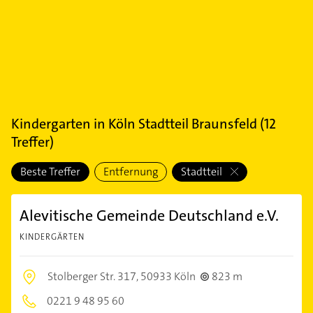
Kindergarten
in
Köln Stadtteil Braunsfeld
(
12
Treffer)
Beste Treffer
Entfernung
Stadtteil
Alevitische Gemeinde Deutschland e.V.
KINDERGÄRTEN
Stolberger Str. 317,
50933 Köln
823 m
0221 9 48 95 60