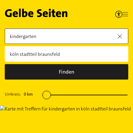
Finden
Umkreis:
0
km