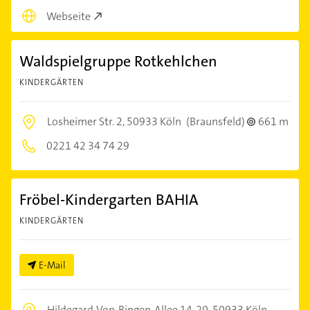
Webseite
Waldspielgruppe Rotkehlchen
KINDERGÄRTEN
Losheimer Str. 2,
50933 Köln
(Braunsfeld)
661 m
0221 42 34 74 29
Fröbel-Kindergarten BAHIA
KINDERGÄRTEN
E-Mail
Hildegard-Von-Bingen-Allee 14-20,
50933 Köln