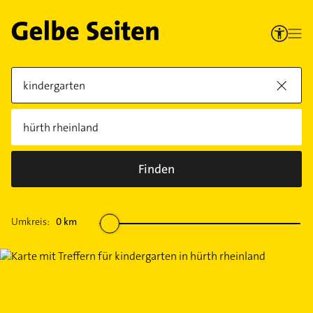
Finden
Umkreis:
0
km