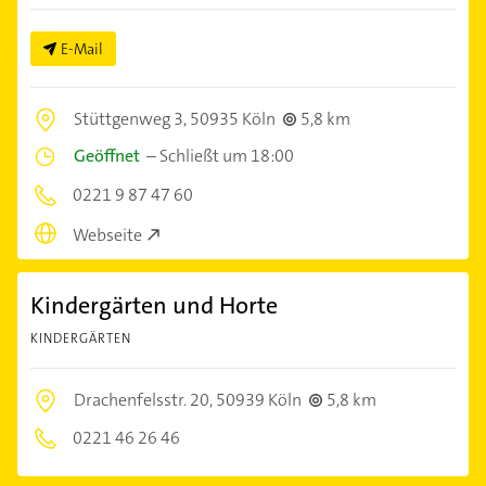
E-Mail
Stüttgenweg 3,
50935 Köln
5,8 km
Geöffnet
–
Schließt um 18:00
0221 9 87 47 60
Webseite
Kindergärten und Horte
KINDERGÄRTEN
Drachenfelsstr. 20,
50939 Köln
5,8 km
0221 46 26 46