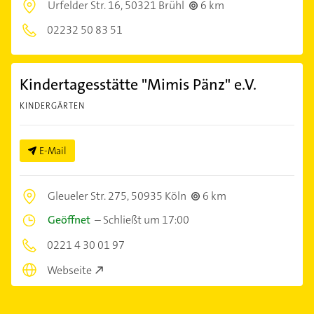
Urfelder Str. 16,
50321 Brühl
6 km
02232 50 83 51
Kindertagesstätte "Mimis Pänz" e.V.
KINDERGÄRTEN
E-Mail
Gleueler Str. 275,
50935 Köln
6 km
Geöffnet
–
Schließt um 17:00
0221 4 30 01 97
Webseite