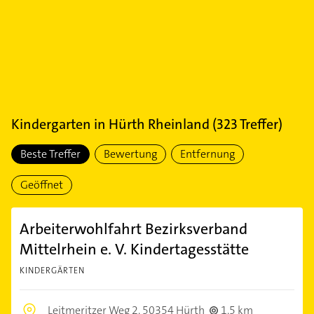
Kindergarten
in
Hürth Rheinland
(
323
Treffer)
Beste Treffer
Bewertung
Entfernung
Geöffnet
Arbeiterwohlfahrt Bezirksverband
Mittelrhein e. V. Kindertagesstätte
KINDERGÄRTEN
Leitmeritzer Weg 2,
50354 Hürth
1,5 km