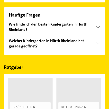
Häufige Fragen
Wie finde ich den besten Kindergarten in Hürth
Rheinland?
Vergleichen Sie alle Anbieter anhand echter
Welcher Kindergarten in Hürth Rheinland hat
Kundenmeinungen und profitieren Sie von den
gerade geöffnet?
Empfehlungen. Die Suchergebnisse können Sie sich
einfach nach
Bewertungen
sortiert anzeigen lassen.
Im Anbieter-Bereich finden Sie alle
Öffnungszeiten
.
Bitte beachten Sie, dass diese an Sonn- und
Feiertagen abweichen können.
Ratgeber
GESÜNDER LEBEN
RECHT & FINANZEN